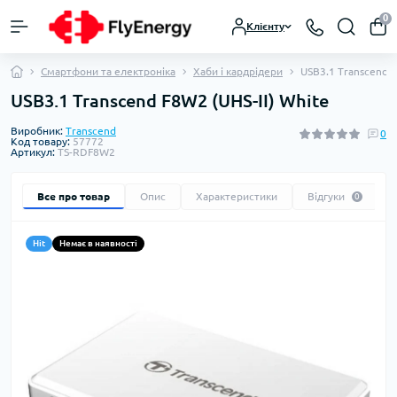
0
Клієнту
Смартфони та електроніка
Хаби і кардрідери
USB3.1 Transcend F
USB3.1 Transcend F8W2 (UHS-II) White
Виробник:
Transcend
0
Код товару:
57772
Артикул:
TS-RDF8W2
Все про товар
Опис
Характеристики
Відгуки
0
Hit
Немає в наявності