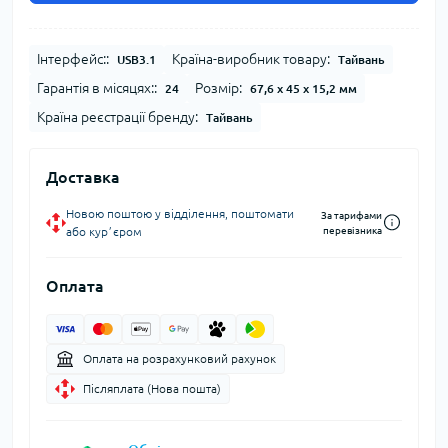
Інтерфейс::
Країна-виробник товару:
USB3.1
Тайвань
Гарантія в місяцях::
Розмір:
24
67,6 x 45 x 15,2 мм
Країна реєстрації бренду:
Тайвань
Доставка
Новою поштою у відділення, поштомати
За тарифами
або курʼєром
перевізника
Оплата
Оплата на розрахунковий рахунок
Післяплата (Нова пошта)