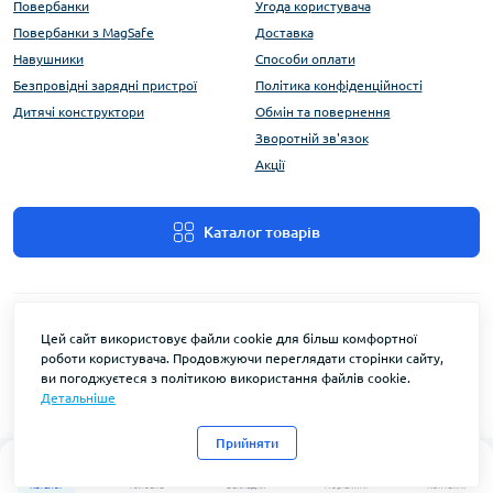
Повербанки
Угода користувача
Повербанки з MagSafe
Доставка
Навушники
Способи оплати
Безпровідні зарядні пристрої
Політика конфіденційності
Дитячі конструктори
Обмін та повернення
Зворотній зв'язок
Акції
Каталог товарів
Цей сайт використовує файли cookie для більш комфортної
роботи користувача. Продовжуючи переглядати сторінки сайту,
ви погоджуєтеся з політикою використання файлів cookie.
Детальніше
FlyEnergy © 2026
Прийняти
0
0
Каталог
Головна
Закладки
Порівняти
Контакти