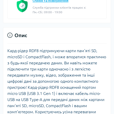
Обмін та повернення
Служба підтримки клієнтів працює з:
Пн.-Сб.: 09:00 - 19:00
Опис
Кард-рідер RDF8 підтримуючи карти пам'яті SD,
microSD і CompactFlash, і може впоратися практично
з будь-якої передачею даних. Ви навіть можете
підключити три карти одночасно і з легкістю
передавати музику, відео, зображення та інші
цифрові дані за допомогою одного компактного
пристрою! Кард-рідер RDF8 оснащений портом
micro USB (USB 3.1 Gen 1) і включає кабель micro-
USB на USB Type-A для передачі даних між картами
пам'яті SD, microSD, CompactFlash і вашим
комп'ютером. Користуючись усіма перевагами