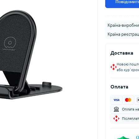
Повідомити
Країна-виробни
Країна реєстрац
Доставка
Новою пошто
або курʼєро
Оплата
Оплата н
Післяплат
О