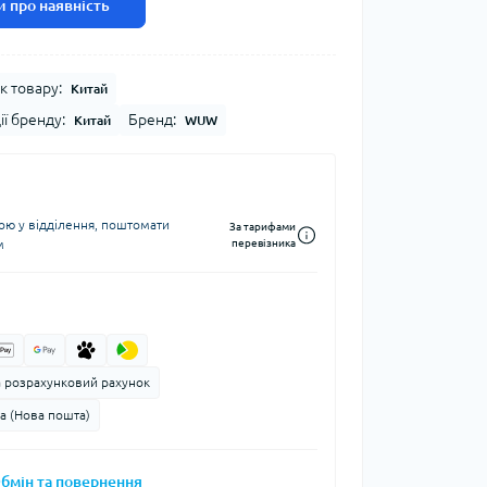
 про наявність
к товару:
Китай
ії бренду:
Бренд:
Китай
WUW
ю у відділення, поштомати
За тарифами
м
перевізника
а розрахунковий рахунок
а (Нова пошта)
бмін та повернення