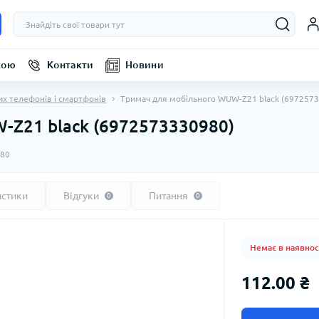
кою
Контакти
Новини
их телефонів і смартфонів
Тримач для мобільного WUW-Z21 black (697257
-Z21 black (6972573330980)
80
истики
Відгуки
Питання
0
0
Немає в наявнос
112.00 ₴