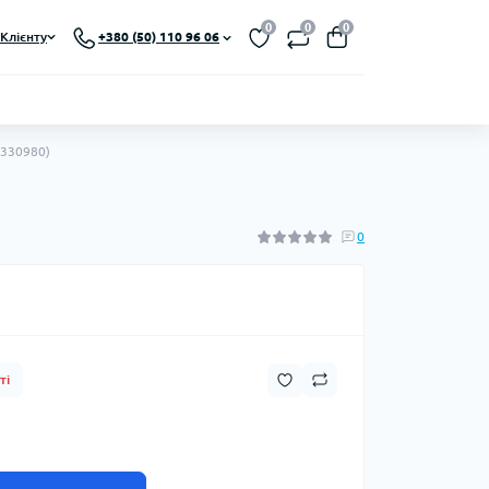
0
0
0
Клієнту
+380 (50) 110 96 06
3330980)
0
ті