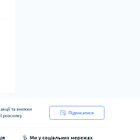
акції та знижки
Підписатися
il розсилку
ія
Ми у соціальних мережах