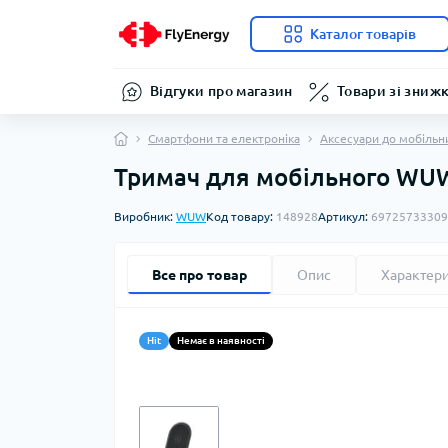
Каталог товарів
Відгуки про магазин
Товари зі зниж
Смартфони та електроніка
Аксесуари до мобільн
Тримач для мобільного WUW
Виробник:
WUW
Код товару:
148928
Артикул:
69725733309
Все про товар
Опис
Характер
Hit
Немає в наявності