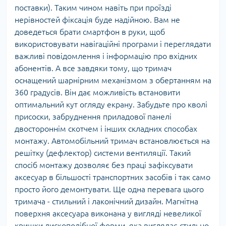
поставки). Таким чином навіть при проїзді
нерівностей фіксація буде надійною. Вам не
доведеться брати смартфон в руки, щоб
використовувати навігаційні програми і переглядати
важливі повідомлення і інформацію про вхідних
абонентів. А все завдяки тому, що тримач
оснащений шарнірним механізмом з обертанням на
360 градусів. Він дає можливість встановити
оптимальний кут огляду екрану. Забудьте про кволі
присоски, забруднення приладової панелі
двостороннім скотчем і інших складних способах
монтажу. Автомобільний тримач встановлюється на
решітку (дефлектор) системи вентиляції. Такий
спосіб монтажу дозволяє без праці зафіксувати
аксесуар в більшості транспортних засобів і так само
просто його демонтувати. Ще одна перевага цього
тримача - стильний і лаконічний дизайн. Магнітна
поверхня аксесуара виконана у вигляді невеликої
кришки дископодібної форми, яка виглядає стильно