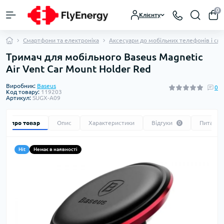
0
Клієнту
Смартфони та електроніка
Аксесуари до мобільних телефонів і см
Тримач для мобiльного Baseus Magnetic
Air Vent Car Mount Holder Red
Виробник:
Baseus
0
Код товару:
119203
Артикул:
SUGX-A09
Все про товар
Опис
Характеристики
Відгуки
Питання
0
Hit
Немає в наявності