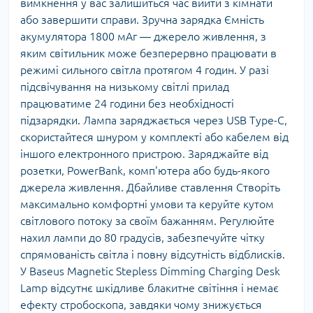
вимкнення у вас залишиться час вийти з кімнати
або завершити справи. Зручна зарядка Ємність
акумулятора 1800 мАг — джерело живлення, з
яким світильник може безперервно працювати в
режимі сильного світла протягом 4 годин. У разі
підсвічування на низькому світлі прилад
працюватиме 24 години без необхідності
підзарядки. Лампа заряджається через USB Type-C,
скористайтеся шнуром у комплекті або кабелем від
іншого електронного пристрою. Заряджайте від
розетки, PowerBank, комп'ютера або будь-якого
джерела живлення. Дбайливе ставлення Створіть
максимально комфортні умови та керуйте кутом
світлового потоку за своїм бажанням. Регулюйте
нахил лампи до 80 градусів, забезпечуйте чітку
спрямованість світла і повну відсутність відблисків.
У Baseus Magnetic Stepless Dimming Charging Desk
Lamp відсутнє шкідливе блакитне світіння і немає
ефекту стробоскопа, завдяки чому знижується