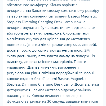
абсолютного комфорту. Кілька варіантів
використання Завдяки своєму компактному розміру
та варіантам кріплення світильник Baseus Magnetic
Stepless Dimming Charging Desk Lamp можна
використовувати з будь-яким типом вертикальних
або горизонтальних поверхонь. Скористайтеся
магнітною смугою для кріплення до металевих
поверхонь (спинки ліжка, рамки дзеркала, дверей),
досить просто доторкнутися до неї лампою. 3М
скотч дасть змогу встановити лампу на поверхні із
пластику, дерева та інших матеріалів. Просте
управління Для ввімкнення, вимкнення і
регулювання рівня світіння передбачені сенсорні
кнопки вздовж бічної панелі Baseus Magnetic
Stepless Dimming Charging Desk Lamp. Досить злегка
доторкнутися і лампа миттєво відреагує зміною
налаштувань. Кнопка вимкнення оснащена
функцією затримки на 30 секунд, завдяки якій після