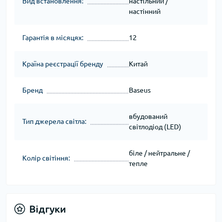
Вид встановлення:
настільний /
настінний
Гарантія в місяцях:
12
Країна реєстрації бренду
Китай
Бренд
Baseus
вбудований
Тип джерела світла:
світлодіод (LED)
біле / нейтральне /
Колір світіння:
тепле
Відгуки