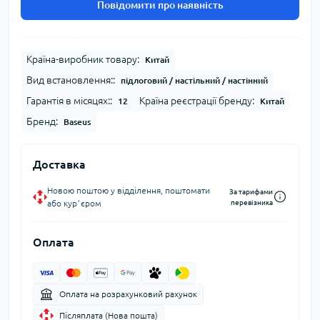
Повідомити про наявність
Країна-виробник товару:
Китай
Вид встановлення::
підлоговий / настільний / настінний
Гарантія в місяцях::
Країна реєстрації бренду:
12
Китай
Бренд:
Baseus
Доставка
Новою поштою у відділення, поштомати
За тарифами
або курʼєром
перевізника
Оплата
Оплата на розрахунковий рахунок
Післяплата (Нова пошта)