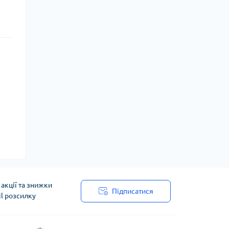
акції та знижки
Підписатися
il розсилку