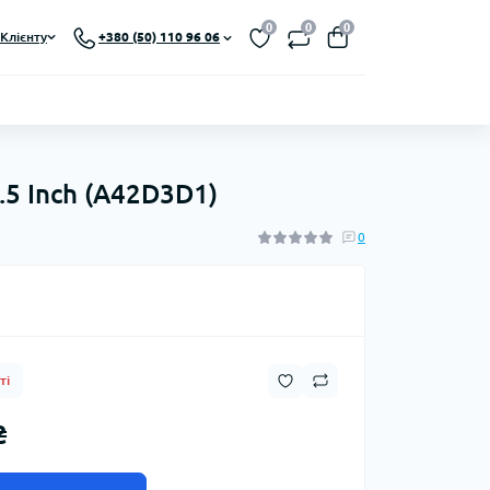
0
0
0
Клієнту
+380 (50) 110 96 06
.5 Inch (A42D3D1)
0
ті
₴