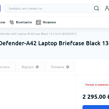
кою
Контакти
Новини
fender-A42 Laptop Briefcase Black 13.5 Inch (A42D3D1)
efender-A42 Laptop Briefcase Black 13
истики
Відгуки
Питання
0
0
Немає в наявнос
2 295.00 