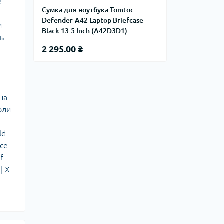
e
Сумка для ноутбука Tomtoc
Defender-A42 Laptop Briefcase
и
Black 13.5 Inch (A42D3D1)
ть
2 295.00 ₴
на
оли
ld
ace
f
| X