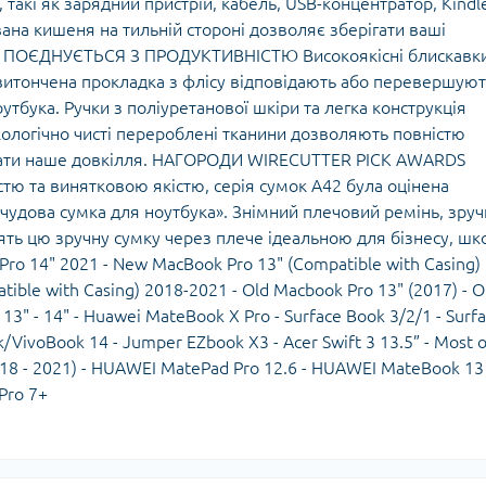
такі як зарядний пристрій, кабель, USB-концентратор, Kindl
ана кишеня на тильній стороні дозволяє зберігати ваші
ІСТЬ ПОЄДНУЄТЬСЯ З ПРОДУКТИВНІСТЮ Високоякісні блискавк
 витончена прокладка з флісу відповідають або перевершую
утбука. Ручки з поліуретанової шкіри та легка конструкція
логічно чисті перероблені тканини дозволяють повністю
ищати наше довкілля. НАГОРОДИ WIRECUTTER PICK AWARDS
тю та винятковою якістю, серія сумок A42 була оцінена
«чудова сумка для ноутбука». Знімний плечовий ремінь, зруч
ять цю зручну сумку через плече ідеальною для бізнесу, шк
ro 14" 2021 - New MacBook Pro 13" (Compatible with Casing)
ible with Casing) 2018-2021 - Old Macbook Pro 13" (2017) - O
13" - 14" - Huawei MateBook X Pro - Surface Book 3/2/1 - Surf
k/VivoBook 14 - Jumper EZbook X3 - Acer Swift 3 13.5” - Most o
2018 - 2021) - HUAWEI MatePad Pro 12.6 - HUAWEI MateBook 13 
 Pro 7+