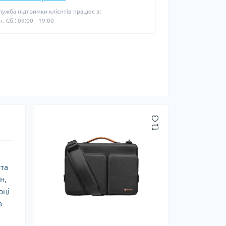
лужба підтримки клієнтів працює з:
н.-Сб.: 09:00 - 19:00
та
н,
оці
а