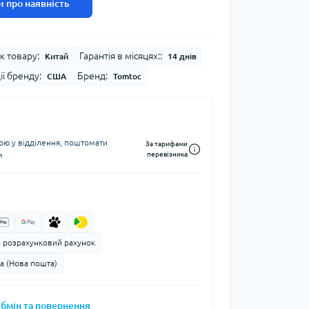
 про наявність
к товару:
Гарантія в місяцях::
Китай
14 днів
ії бренду:
Бренд:
США
Tomtoc
ю у відділення, поштомати
За тарифами
м
перевізника
а розрахунковий рахунок
а (Нова пошта)
бмін та повернення