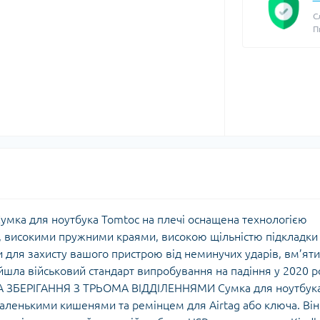
С
П
а для ноутбука Tomtoc на плечі оснащена технологією
, високими пружними краями, високою щільністю підкладки 
ля захисту вашого пристрою від неминучих ударів, вм’яти
шла військовий стандарт випробування на падіння у 2020 р
А ЗБЕРІГАННЯ З ТРЬОМА ВІДДІЛЕННЯМИ Сумка для ноутбук
маленькими кишенями та ремінцем для Airtag або ключа. Він