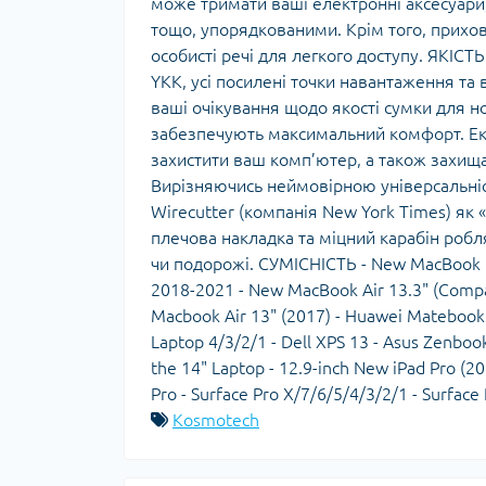
може тримати ваші електронні аксесуари, 
тощо, упорядкованими. Крім того, прихов
особисті речі для легкого доступу. ЯК
YKK, усі посилені точки навантаження та
ваші очікування щодо якості сумки для но
забезпечують максимальний комфорт. Еко
захистити ваш комп’ютер, а також зах
Вирізняючись неймовірною універсальніс
Wirecutter (компанія New York Times) як 
плечова накладка та міцний карабін робл
чи подорожі. СУМІСНІСТЬ - New MacBook P
2018-2021 - New MacBook Air 13.3" (Compat
Macbook Air 13" (2017) - Huawei Matebook 
Laptop 4/3/2/1 - Dell XPS 13 - Asus Zenboo
the 14" Laptop - 12.9-inch New iPad Pro (
Pro - Surface Pro X/7/6/5/4/3/2/1 - Surface
Kosmotech