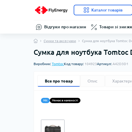
Каталог товарів
Відгуки про магазин
Товари зі зниж
Сумки та аксесуари
Сумка для ноутбука Tomtoc De
Сумка для ноутбука Tomtoc D
Виробник:
Tomtoc
Код товару:
104923
Артикул:
A42D3D1
Все про товар
Опис
Характер
Hit
Немає в наявності