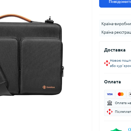
Повідомити
Країна-виробни
Країна реєстрац
Доставка
Новою пошто
або курʼєро
Оплата
Оплата н
Післяплат
О