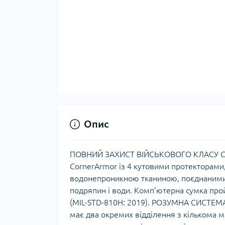
Опис
ПОВНИЙ ЗАХИСТ ВІЙСЬКОВОГО КЛАСУ Сумк
CornerArmor із 4 кутовими протекторами
водонепроникною тканиною, поєднаними д
подряпин і води. Комп’ютерна сумка прой
(MIL-STD-810H: 2019). РОЗУМНА СИСТЕМ
має два окремих відділення з кількома 