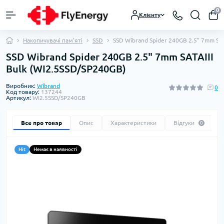
0
Клієнту
Накопичувачі пам'яті
SSD
SSD Wibrand Spider 240GB 2.5" 7mm SAT
SSD Wibrand Spider 240GB 2.5" 7mm SATAIII
Bulk (WI2.5SSD/SP240GB)
Виробник:
Wibrand
0
Код товару:
137244
Артикул:
WI2.5SSD/SP240GB
Все про товар
Опис
Характеристики
Відгуки
0
Hit
Немає в наявності