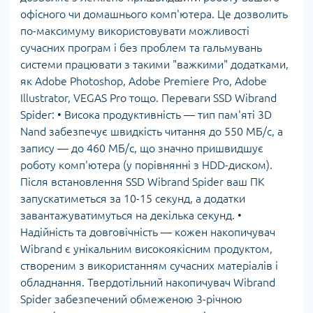
офісного чи домашнього комп'ютера. Це дозволить
по-максимуму використовувати можливості
сучасних програм і без проблем та гальмувань
системи працювати з такими "важкими" додатками,
як Adobe Photoshop, Adobe Premiere Pro, Adobe
Illustrator, VEGAS Pro тощо. Переваги SSD Wibrand
Spider: • Висока продуктивність — тип пам'яті 3D
Nand забезпечує швидкість читання до 550 МБ/с, а
запису — до 460 МБ/с, що значно пришвидшує
роботу комп'ютера (у порівнянні з HDD-диском).
Після встановлення SSD Wibrand Spider ваш ПК
запускатиметься за 10-15 секунд, а додатки
завантажуватимуться на декілька секунд. •
Надійність та довговічність — кожен накопичувач
Wibrand є унікальним високоякісним продуктом,
створеним з використанням сучасних матеріалів і
обладнання. Твердотільний накопичувач Wibrand
Spider забезпечений обмеженою 3-річною