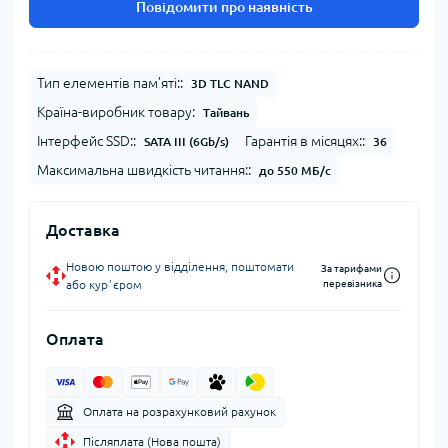
Повідомити про наявність
Тип елементів пам’яті::
3D TLC NAND
Країна-виробник товару:
Тайвань
Інтерфейс SSD::
Гарантія в місяцях::
SATA III (6Gb/s)
36
Максимальна швидкість читання::
до 550 МБ/с
Доставка
Новою поштою у відділення, поштомати
За тарифами
або курʼєром
перевізника
Оплата
Оплата на розрахунковий рахунок
Післяплата (Нова пошта)