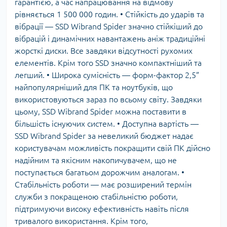
гарантією, а час напрацювання на відмову
рівняється 1 500 000 годин. • Стійкість до ударів та
вібрації — SSD Wibrand Spider значно стійкіший до
вібрацій і динамічних навантажень аніж традиційні
жорсткі диски. Все завдяки відсутності рухомих
елементів. Крім того SSD значно компактніший та
легший. • Широка сумісність — форм-фактор 2,5”
найпопулярніший для ПК та ноутбуків, що
використовуються зараз по всьому світу. Завдяки
цьому, SSD Wibrand Spider можна поставити в
більшість існуючих систем. • Доступна вартість —
SSD Wibrand Spider за невеликий бюджет надає
користувачам можливість покращити свій ПК дійсно
надійним та якісним накопичувачем, що не
поступається багатьом дорожчим аналогам. •
Стабільність роботи — має розширений термін
служби з покращеною стабільністю роботи,
підтримуючи високу ефективність навіть після
тривалого використання. Крім того,