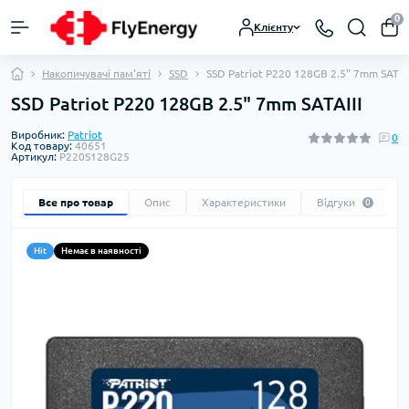
0
Клієнту
Накопичувачі пам'яті
SSD
SSD Patriot P220 128GB 2.5" 7mm SATAII
SSD Patriot P220 128GB 2.5" 7mm SATAIII
Виробник:
Patriot
0
Код товару:
40651
Артикул:
P220S128G25
Все про товар
Опис
Характеристики
Відгуки
0
Hit
Немає в наявності