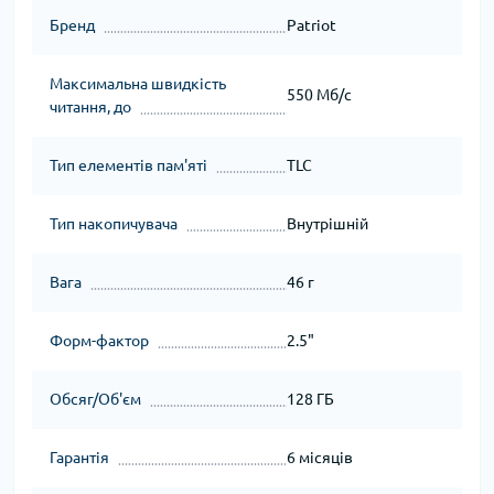
Бренд
Patriot
Максимальна швидкість
550 Мб/c
читання, до
Тип елементів пам'яті
TLC
Тип накопичувача
Внутрішній
Вага
46 г
Форм-фактор
2.5"
Обсяг/Об'єм
128 ГБ
Гарантія
6 місяців