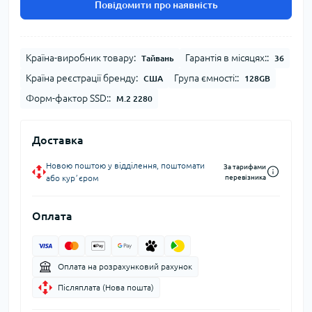
Повідомити про наявність
Країна-виробник товару:
Гарантія в місяцях::
Тайвань
36
Країна реєстрації бренду:
Група ємності::
США
128GB
Форм-фактор SSD::
M.2 2280
Доставка
Новою поштою у відділення, поштомати
За тарифами
або курʼєром
перевізника
Оплата
Оплата на розрахунковий рахунок
Післяплата (Нова пошта)