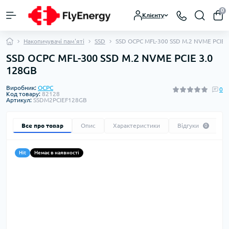
0
Клієнту
Накопичувачі пам'яті
SSD
SSD OCPC MFL-300 SSD M.2 NVME PCIE 
SSD OCPC MFL-300 SSD M.2 NVME PCIE 3.0
128GB
Виробник:
OCPC
0
Код товару:
82128
Артикул:
SSDM2PCIEF128GB
Все про товар
Опис
Характеристики
Відгуки
0
Hit
Немає в наявності