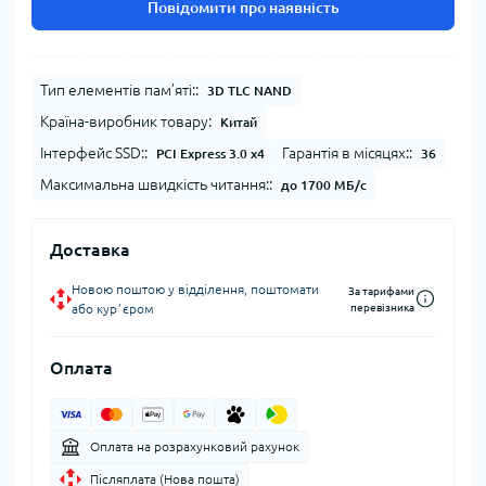
Повідомити про наявність
Тип елементів пам’яті::
3D TLC NAND
Країна-виробник товару:
Китай
Інтерфейс SSD::
Гарантія в місяцях::
PCI Express 3.0 x4
36
Максимальна швидкість читання::
до 1700 МБ/с
Доставка
Новою поштою у відділення, поштомати
За тарифами
або курʼєром
перевізника
Оплата
Оплата на розрахунковий рахунок
Післяплата (Нова пошта)