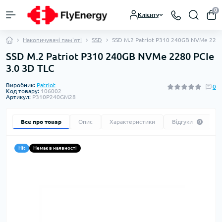
0
Клієнту
Накопичувачі пам'яті
SSD
SSD M.2 Patriot P310 240GB NVMe 2280 
SSD M.2 Patriot P310 240GB NVMe 2280 PCIe
3.0 3D TLC
Виробник:
Patriot
0
Код товару:
106002
Артикул:
P310P240GM28
Все про товар
Опис
Характеристики
Відгуки
0
Hit
Немає в наявності