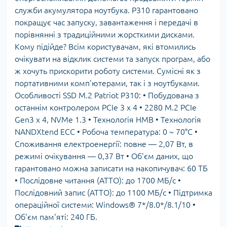
служби акумулятора ноутбука. P310 гарантовано
покращує час запуску, завантаження і передачі в
порівнянні з традиційними жорсткими дисками.
Кому підійде? Всім користувачам, які втомились
очікувати на відклик системи та запуск програм, або
ж хочуть прискорити роботу системи. Сумісні як з
портативними комп'ютерами, так і з ноутбуками.
Особливості SSD M.2 Patriot P310: • Побудована з
останнім контролером PCIe 3 x 4 • 2280 M.2 PCIe
Gen3 x 4, NVMe 1.3 • Технологія HMB • Технологія
NANDXtend ECC • Робоча температура: 0 ~ 70°C •
Споживання електроенергії: повне — 2,07 Вт, в
режимі очікування — 0,37 Вт • Об'єм даних, що
гарантовано можна записати на накопичувач: 60 ТБ
• Послідовне читання (ATTO): до 1700 МБ/с •
Послідовний запис (ATTO): до 1100 МБ/с • Підтримка
операційної системи: Windows® 7*/8.0*/8.1/10 •
Об'єм пам'яті: 240 ГБ.