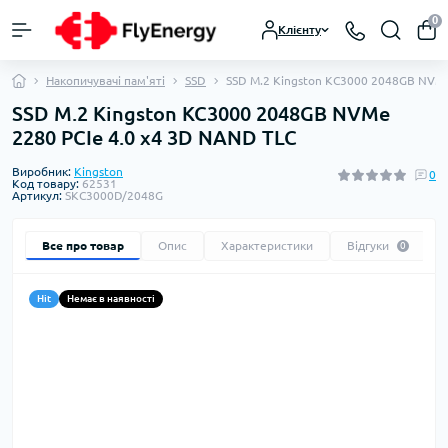
0
Клієнту
Накопичувачі пам'яті
SSD
SSD M.2 Kingston KC3000 2048GB NVMe
SSD M.2 Kingston KC3000 2048GB NVMe
2280 PCIe 4.0 x4 3D NAND TLC
Виробник:
Kingston
0
Код товару:
62531
Артикул:
SKC3000D/2048G
Все про товар
Опис
Характеристики
Відгуки
0
Hit
Немає в наявності