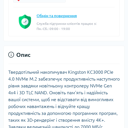
Обмін та повернення
Служба підтримки клієнтів працює з:
Пн.-Сб.: 09:00 - 19:00
Опис
Твердотільний накопичувач Kingston KC3000 PCIe
4.0 NVMe M.2 забезпечує продуктивність наступного
рівня завдяки новітньому контролеру NVMe Gen
4x4 і 3D TLC NAND. Оновіть пам'ять і надійність
вашої системи, щоб не відставати від вимогливих
робочих навантажень і відчуйте кращу
продуктивність за допомогою програмних програм,
таких як 3D-рендерінг і створення вмісту 4K+.
Завдяки величезній швидкості до 7000 МБ/с