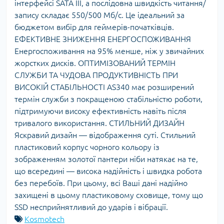
інтерфейсі SATA III, а послідовна швидкість читання/
запису складає 550/500 Мб/с. Це ідеальний за
бюджетом вибір для геймерів-початківців.
ЕФЕКТИВНЕ ЗНИЖЕННЯ ЕНЕРГОСПОЖИВАННЯ
Енергоспоживання на 95% менше, ніж у звичайних
жорстких дисків. ОПТИМІЗОВАНИЙ ТЕРМІН
СЛУЖБИ ТА ЧУДОВА ПРОДУКТИВНІСТЬ ПРИ
ВИСОКІЙ СТАБІЛЬНОСТІ AS340 має розширений
термін служби з покращеною стабільністю роботи,
підтримуючи високу ефективність навіть після
тривалого використання. СТИЛЬНИЙ ДИЗАЙН
Яскравий дизайн — відображення суті. Стильний
пластиковий корпус чорного кольору із
зображенням золотої пантери ніби натякає на те,
що всередині — висока надійність і швидка робота
без перебоїв. При цьому, всі Ваші дані надійно
захищені в цьому пластиковому сховище, тому що
SSD несприйнятливий до ударів і вібрації.
Kosmotech