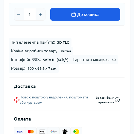
До кошика
Тип елементів пам’яті::
3D TLC
Країна-виробник товару:
Китай
Інтерфейс SSD::
Гарантія в місяцях::
SATA III (6Gb/s)
60
Розмір:
100 x 69.9 x 7 мм
Доставка
Новою поштою у відділення, поштомати
За тарифами
або курʼєром
перевізника
Оплата