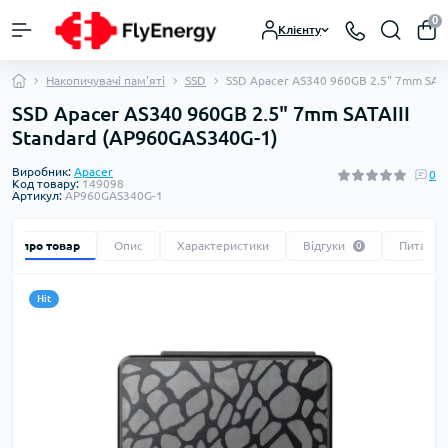
0
Клієнту
Накопичувачі пам'яті
SSD
SSD Apacer AS340 960GB 2.5" 7mm SATA
SSD Apacer AS340 960GB 2.5" 7mm SATAIII
Standard (AP960GAS340G-1)
Виробник:
Apacer
0
Код товару:
149098
Артикул:
AP960GAS340G-1
Все про товар
Опис
Характеристики
Відгуки
Питання
0
Hit