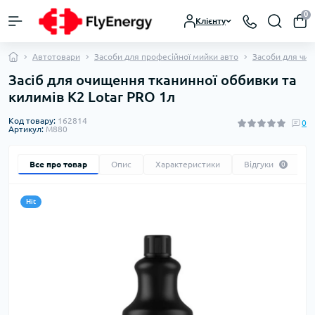
0
Клієнту
Автотовари
Засоби для професійної мийки авто
Засоби для чист
Засіб для очищення тканинної оббивки та
килимів K2 Lotar PRO 1л
Код товару:
162814
0
Артикул:
M880
Все про товар
Опис
Характеристики
Відгуки
0
Hit