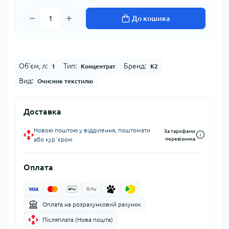
До кошика
Об’єм, л:
Тип:
Бренд:
1
Концентрат
K2
Вид:
Очисник текстилю
Доставка
Новою поштою у відділення, поштомати
За тарифами
або курʼєром
перевізника
Оплата
Оплата на розрахунковий рахунок
Післяплата (Нова пошта)