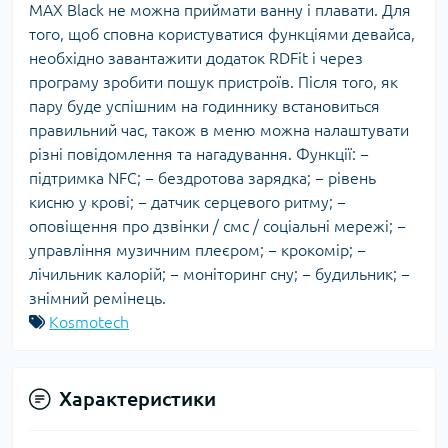
MAX Black не можна приймати ванну і плавати. Для
того, щоб сповна користуватися функціями девайса,
необхідно завантажити додаток RDFit і через
програму зробити пошук пристроїв. Після того, як
пару буде успішним на годиннику встановиться
правильний час, також в меню можна налаштувати
різні повідомлення та нагадування. Функції: −
підтримка NFC; − бездротова зарядка; − рівень
кисню у крові; − датчик серцевого ритму; −
оповіщення про дзвінки / смс / соціальні мережі; −
управління музичним плеєром; − крокомір; −
лічильник калорій; − моніторинг сну; − будильник; −
знімний ремінець.
Kosmotech
Характеристики