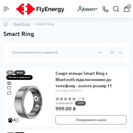
0
Клієнту
Виробник
Smart Ring
Smart Ring
Смарт-кільце Smart Ring з
Hit
Акція
Немає в наявності
Bluetooth підключенням до
телефону - золоте розмір 11
Код товару: FLY00081-3
0
1 499.00 ₴
-33%
999.00 ₴
Повідомити мене