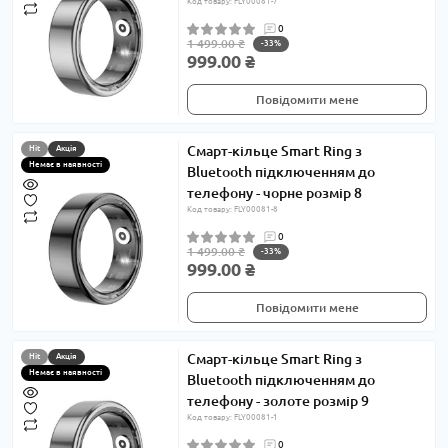
Код товару: FLY00081-7
0
1 499.00 ₴
-33%
999.00 ₴
Повідомити мене
Смарт-кільце Smart Ring з
Hit
Акція
Немає в наявності
Bluetooth підключенням до
телефону - чорне розмір 8
Код товару: FLY00081-8
0
1 499.00 ₴
-33%
999.00 ₴
Повідомити мене
Смарт-кільце Smart Ring з
Hit
Акція
Немає в наявності
Bluetooth підключенням до
телефону - золоте розмір 9
Код товару: FLY00081-1
0