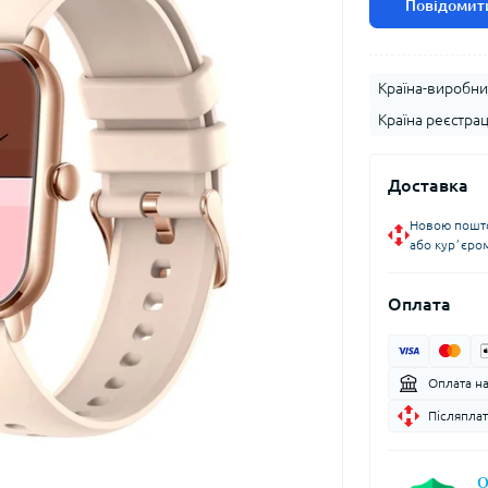
Повідомити
Країна-виробни
Країна реєстрац
Доставка
Новою пошто
або курʼєро
Оплата
Оплата н
Післяплат
О