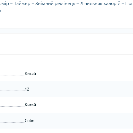
омір − Таймер − Знімний ремінець − Лічильник калорій − По
у
Китай
12
Китай
Colmi