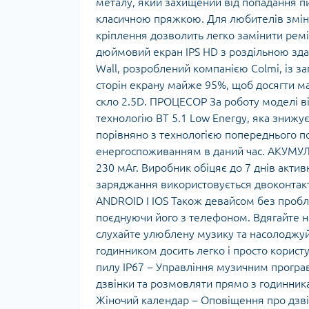
металу, який захищений від попадання пи
класичною пряжкою. Для любителів змін
кріплення дозволить легко замінити рем
дюймовий екран IPS HD з роздільною зда
Wall, розроблений компанією Colmi, із 
сторін екрану майже 95%, щоб досягти м
скло 2.5D. ПРОЦЕСОР За роботу моделі в
технологію BT 5.1 Low Energy, яка знижу
порівняно з технологією попереднього п
енергоспоживанням в даний час. АКУМУ
230 мАг. Виробник обіцяє до 7 днів актив
заряджання використовується двоконтакт
ANDROID І IOS Також девайсом без пробл
поєднуючи його з телефоном. Вдягайте на 
слухайте улюблену музику та насолоджу
годинником досить легко і просто корист
пилу IP67 − Управління музичним програ
дзвінки та розмовляти прямо з годинника
Жіночий календар − Оповіщення про дзв