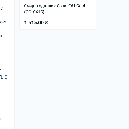
Смарт-годинник Colmi C61 Gold
ке
(COLC61G)
row
1 515.00 ₴
не
є
я
ТЬ З
я −