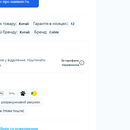
 про наявність
к товару:
Гарантія в місяцях::
Китай
12
ії бренду:
Бренд:
Китай
Colmi
ю у відділення, поштомати
За тарифами
м
перевізника
а розрахунковий рахунок
а (Нова пошта)
бмін та повернення