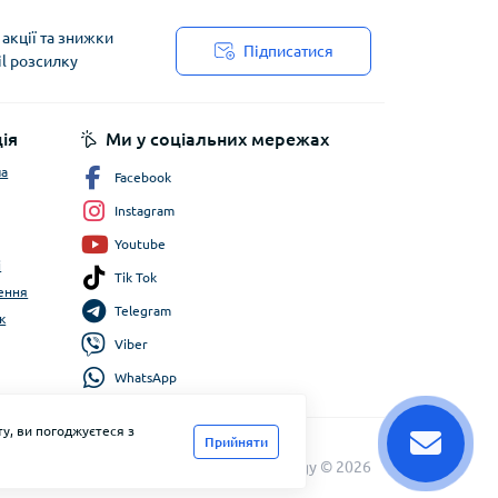
акції та знижки
Підписатися
il розсилку
ія
Ми у соціальних мережах
ча
Facebook
Instagram
Youtube
і
Tik Tok
ення
Telegram
к
Viber
WhatsApp
у, ви погоджуєтеся з
Прийняти
FlyEnergy © 2026