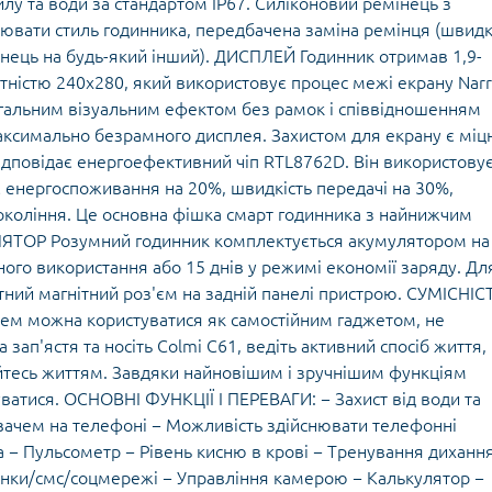
лу та води за стандартом IP67. Силіконовий ремінець з
ювати стиль годинника, передбачена заміна ремінця (швид
інець на будь-який інший). ДИСПЛЕЙ Годинник отримав 1,9-
тністю 240x280, який використовує процес межі екрану Nar
загальним візуальним ефектом без рамок і співвідношенням
аксимально безрамного дисплея. Захистом для екрану є міц
ідповідає енергоефективний чіп RTL8762D. Він використову
є енергоспоживання на 20%, швидкість передачі на 30%,
окоління. Це основна фішка смарт годинника з найнижчим
ЛЯТОР Розумний годинник комплектується акумулятором на
ного використання або 15 днів у режимі економії заряду. Дл
ний магнітний роз'єм на задній панелі пристрою. СУМІСНІС
ем можна користуватися як самостійним гаджетом, не
зап'ястя та носіть Colmi C61, ведіть активний спосіб життя,
йтесь життям. Завдяки найновішим і зручнішим функціям
уватися. ОСНОВНІ ФУНКЦІЇ І ПЕРЕВАГИ: − Захист від води та
вачем на телефоні − Можливість здійснювати телефонні
 − Пульсометр − Рівень кисню в крові − Тренування диханн
інки/смс/соцмережі − Управління камерою − Калькулятор −