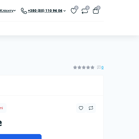
0
0
0
Клієнту
+380 (50) 110 96 06
0
ті
₴