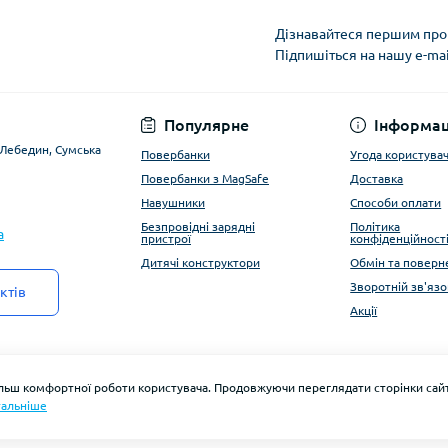
Дізнавайтеся першим про 
Підпишіться на нашу e-ma
Угода користувача
Популярне
Інформац
. Лебедин, Сумська
Повербанки
Угода користува
Повербанки з MagSafe
Доставка
Навушники
Способи оплати
Безпровідні зарядні
Політика
a
пристрої
конфіденційност
Дитячі конструктори
Обмін та поверн
Зворотній зв'язо
ктів
Акції
ільш комфортної роботи користувача. Продовжуючи переглядати сторінки сайт
альніше