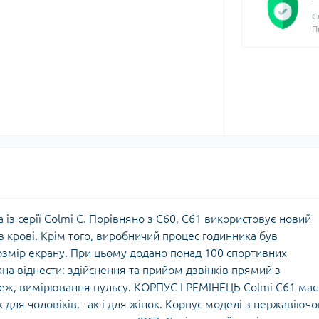
С
П
із серії Colmi C. Порівняно з C60, C61 використовує новий
 крові. Крім того, виробничий процес годинника був
змір екрану. При цьому додано понад 100 спортивних
а віднести: здійснення та прийом дзвінків прямий з
реж, вимірювання пульсу. КОРПУС І РЕМІНЕЦЬ Colmi C61 має
к для чоловіків, так і для жінок. Корпус моделі з нержавіючо