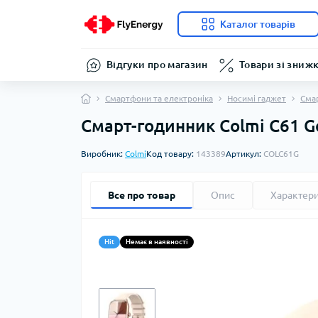
Каталог товарів
Відгуки про магазин
Товари зі зниж
Смартфони та електроніка
Носимі гаджет
Сма
Смарт-годинник Colmi C61 G
Виробник:
Colmi
Код товару:
143389
Артикул:
COLC61G
Все про товар
Опис
Характер
Hit
Немає в наявності