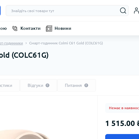
кою
Контакти
Новини
рт-годинники
Смарт-годинник Colmi C61 Gold (COLC61G)
old (COLC61G)
истики
Відгуки
Питання
0
0
Немає в наявнос
1 515.00 