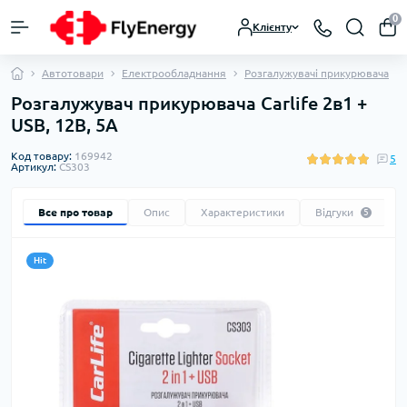
0
Клієнту
Автотовари
Електрообладнання
Розгалужувачі прикурювача
Розгалужувач прикурювача Carlife 2в1 +
USB, 12В, 5A
Код товару:
169942
5
Артикул:
CS303
Все про товар
Опис
Характеристики
Відгуки
5
Hit