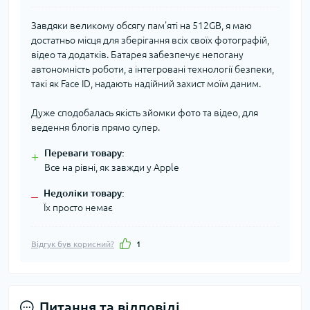
Завдяки великому обсягу пам'яті на 512GB, я маю
достатньо місця для зберігання всіх своїх фотографій,
відео та додатків. Батарея забезпечує непогану
автономність роботи, а інтегровані технології безпеки,
такі як Face ID, надають надійний захист моїм даним.
Дуже сподобалась якість зйомки фото та відео, для
ведення блогів прямо супер.
Переваги товару:
+
Все на рівні, як завжди у Apple
Недоліки товару:
–
Їх просто немає
Відгук був корисний?
1
Питання та відповіді