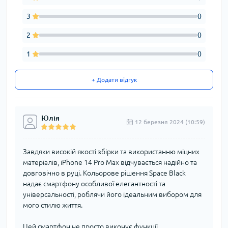
3
0
2
0
1
0
+ Додати відгук
Юлія
12 березня 2024 (10:59)
Завдяки високій якості збірки та використанню міцних
матеріалів, iPhone 14 Pro Max відчувається надійно та
довговічно в руці. Кольорове рішення Space Black
надає смартфону особливої елегантності та
універсальності, роблячи його ідеальним вибором для
мого стилю життя.
Цей смартфон не просто виконує функції