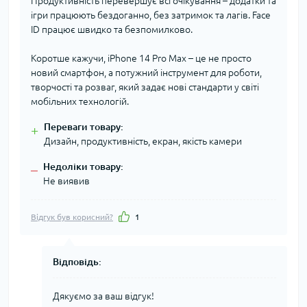
Продуктивність перевершує всі очікування – додатки та
ігри працюють бездоганно, без затримок та лагів. Face
ID працює швидко та безпомилково.
Коротше кажучи, iPhone 14 Pro Max – це не просто
новий смартфон, а потужний інструмент для роботи,
творчості та розваг, який задає нові стандарти у світі
мобільних технологій.
Переваги товару:
+
Дизайн, продуктивність, екран, якість камери
Недоліки товару:
–
Не виявив
Відгук був корисний?
1
Відповідь:
Дякуємо за ваш відгук!