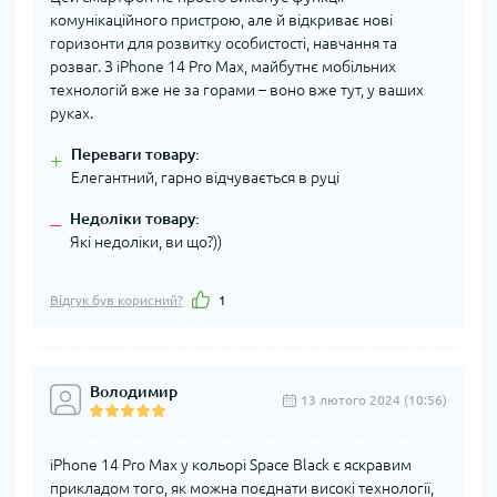
комунікаційного пристрою, але й відкриває нові
горизонти для розвитку особистості, навчання та
розваг. З iPhone 14 Pro Max, майбутнє мобільних
технологій вже не за горами – воно вже тут, у ваших
руках.
Переваги товару:
+
Елегантний, гарно відчувається в руці
Недоліки товару:
–
Які недоліки, ви що?))
Відгук був корисний?
1
Володимир
13 лютого 2024 (10:56)
iPhone 14 Pro Max у кольорі Space Black є яскравим
прикладом того, як можна поєднати високі технології,