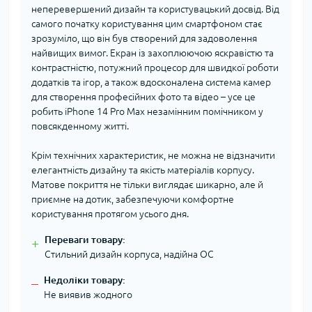
неперевершений дизайн та користувацький досвід. Від
самого початку користування цим смартфоном стає
зрозуміло, що він був створений для задоволення
найвищих вимог. Екран із захоплюючою яскравістю та
контрастністю, потужний процесор для швидкої роботи
додатків та ігор, а також вдосконалена система камер
для створення професійних фото та відео – усе це
робить iPhone 14 Pro Max незамінним помічником у
повсякденному житті.
Крім технічних характеристик, не можна не відзначити
елегантність дизайну та якість матеріалів корпусу.
Матове покриття не тільки виглядає шикарно, але й
приємне на дотик, забезпечуючи комфортне
користування протягом усього дня.
Переваги товару:
+
Стильний дизайн корпуса, надійна ОС
Недоліки товару:
–
Не виявив жодного