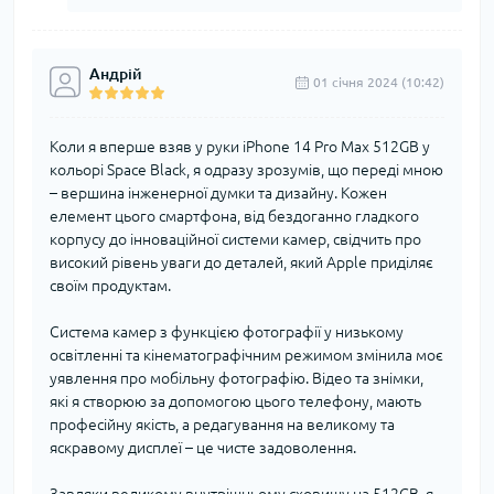
Андрій
01 cічня 2024 (10:42)
Коли я вперше взяв у руки iPhone 14 Pro Max 512GB у
кольорі Space Black, я одразу зрозумів, що переді мною
– вершина інженерної думки та дизайну. Кожен
елемент цього смартфона, від бездоганно гладкого
корпусу до інноваційної системи камер, свідчить про
високий рівень уваги до деталей, який Apple приділяє
своїм продуктам.
Система камер з функцією фотографії у низькому
освітленні та кінематографічним режимом змінила моє
уявлення про мобільну фотографію. Відео та знімки,
які я створюю за допомогою цього телефону, мають
професійну якість, а редагування на великому та
яскравому дисплеї – це чисте задоволення.
Завдяки великому внутрішньому сховищу на 512GB, я