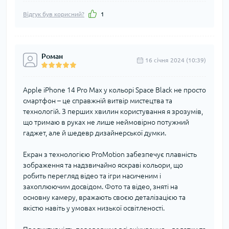
Відгук був корисний?
1
Роман
16 cічня 2024 (10:39)
Apple iPhone 14 Pro Max у кольорі Space Black не просто
смартфон – це справжній витвір мистецтва та
технологій. З перших хвилин користування я зрозумів,
що тримаю в руках не лише неймовірно потужний
гаджет, але й шедевр дизайнерської думки.
Екран з технологією ProMotion забезпечує плавність
зображення та надзвичайно яскраві кольори, що
робить перегляд відео та ігри насиченим і
захоплюючим досвідом. Фото та відео, зняті на
основну камеру, вражають своєю деталізацією та
якістю навіть у умовах низької освітленості.