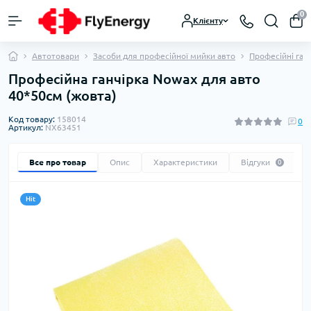
0
Клієнту
Автотовари
Засоби для професійної мийки авто
Професійні ган
Професійна ганчірка Nowax для авто
40*50см (жовта)
Код товару:
158014
0
Артикул:
NX63451
Все про товар
Опис
Характеристики
Відгуки
0
Hit