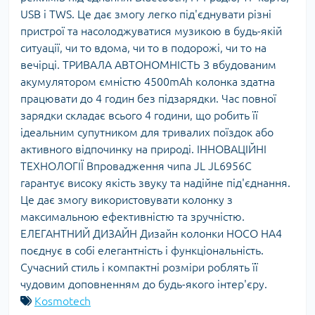
USB і TWS. Це дає змогу легко під'єднувати різні
пристрої та насолоджуватися музикою в будь-якій
ситуації, чи то вдома, чи то в подорожі, чи то на
вечірці. ТРИВАЛА АВТОНОМНІСТЬ З вбудованим
акумулятором ємністю 4500mAh колонка здатна
працювати до 4 годин без підзарядки. Час повної
зарядки складає всього 4 години, що робить її
ідеальним супутником для тривалих поїздок або
активного відпочинку на природі. ІННОВАЦІЙНІ
ТЕХНОЛОГІЇ Впровадження чипа JL JL6956C
гарантує високу якість звуку та надійне під'єднання.
Це дає змогу використовувати колонку з
максимальною ефективністю та зручністю.
ЕЛЕГАНТНИЙ ДИЗАЙН Дизайн колонки HOCO HA4
поєднує в собі елегантність і функціональність.
Сучасний стиль і компактні розміри роблять її
чудовим доповненням до будь-якого інтер'єру.
Kosmotech