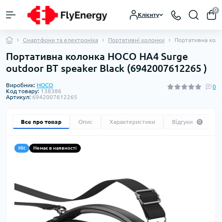
0
Клієнту
Смартфони та електроніка
Портативні колонки
Портативна коло
Портативна колонка HOCO HA4 Surge
outdoor BT speaker Black (6942007612265 )
Виробник:
HOCO
0
Код товару:
138386
Артикул:
6942007612265
Все про товар
Опис
Характеристики
Відгуки
0
Hit
Немає в наявності