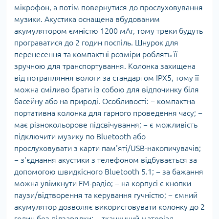
мікрофон, а потім повернутися до прослуховування
музики. Акустика оснащена вбудованим
акумулятором ємністю 1200 мАг, тому треки будуть
програватися до 2 годин поспіль. Шнурок для
перенесення та компактні розміри роблять її
зручною для транспортування. Колонка захищена
від потрапляння вологи за стандартом IPX5, тому її
можна сміливо брати із собою для відпочинку біля
басейну або на природі. Особливості: − компактна
портативна колонка для гарного проведення часу; −
має різнокольорове підсвічування; − є можливість
підключити музику по Bluetooth або
прослуховувати з карти пам'яті/USB-накопичувачів;
− з'єднання акустики з телефоном відбувається за
допомогою швидкісного Bluetooth 5.1; − за бажання
можна увімкнути FM-радіо; − на корпусі є кнопки
паузи/відтворення та керування гучністю; − ємний
акумулятор дозволяє використовувати колонку до 2
годин без підзарядки; − тканинний матеріал