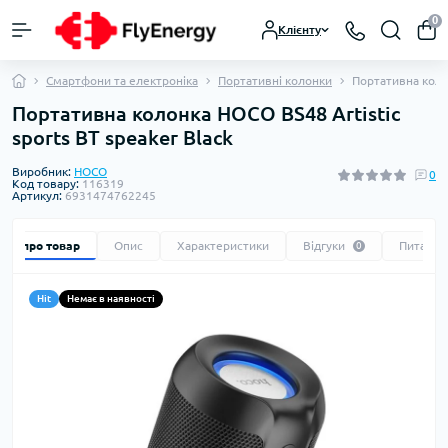
0
Клієнту
Смартфони та електроніка
Портативні колонки
Портативна колон
Портативна колонка HOCO BS48 Artistic
sports BT speaker Black
Виробник:
HOCO
0
Код товару:
116319
Артикул:
6931474762245
Все про товар
Опис
Характеристики
Відгуки
Питання
0
Hit
Немає в наявності