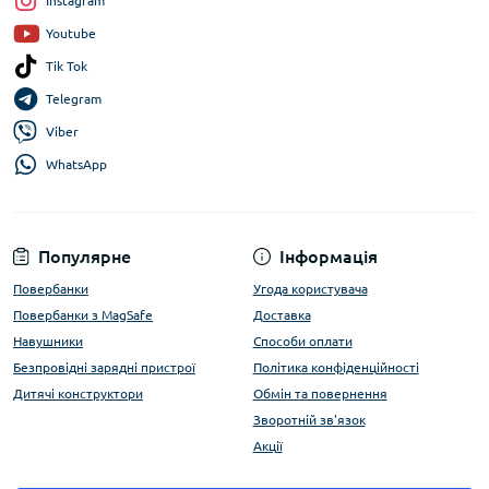
Instagram
Youtube
Tik Tok
Telegram
Viber
WhatsApp
Популярне
Інформація
Повербанки
Угода користувача
Повербанки з MagSafe
Доставка
Навушники
Способи оплати
Безпровідні зарядні пристрої
Політика конфіденційності
Дитячі конструктори
Обмін та повернення
Зворотній зв'язок
Акції