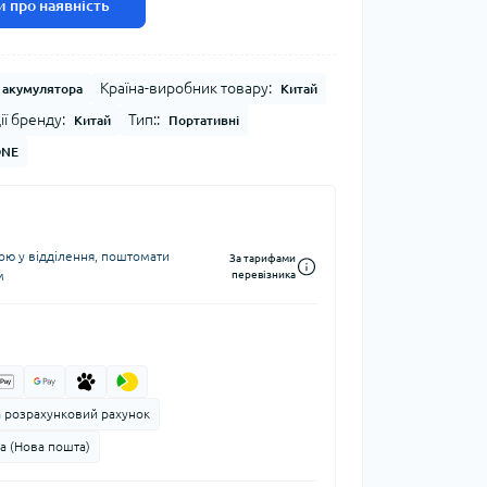
 про наявність
Країна-виробник товару:
 акумулятора
Китай
ії бренду:
Тип::
Китай
Портативні
ONE
ю у відділення, поштомати
За тарифами
м
перевізника
а розрахунковий рахунок
а (Нова пошта)