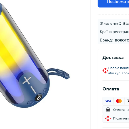
Повідомити
Живлення::
Від
Країна реєстрац
Бренд:
BOROF
Доставка
Новою пошто
або курʼєро
Оплата
Оплата н
Післяплат