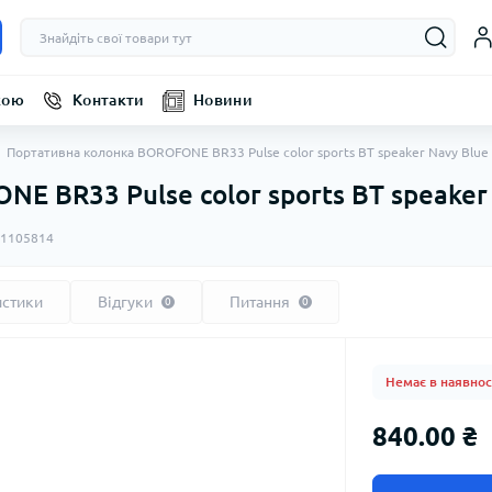
кою
Контакти
Новини
Портативна колонка BOROFONE BR33 Pulse color sports BT speaker Navy Blu
E BR33 Pulse color sports BT speaker
1105814
истики
Відгуки
Питання
0
0
Немає в наявнос
840.00 ₴