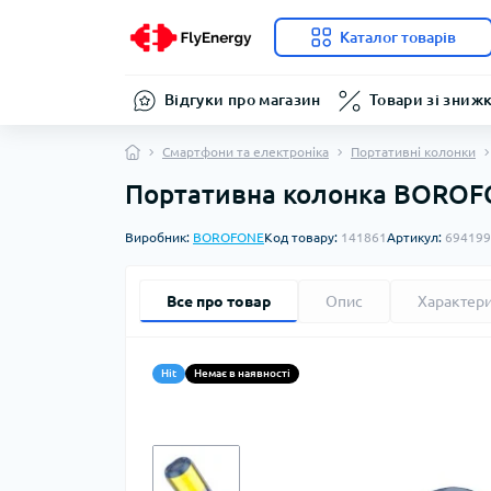
Каталог товарів
Відгуки про магазин
Товари зі зниж
Смартфони та електроніка
Портативні колонки
Портативна колонка BOROFON
Виробник:
BOROFONE
Код товару:
141861
Артикул:
694199
Все про товар
Опис
Характер
Hit
Немає в наявності