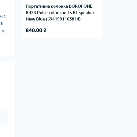
Портативна колонка BOROFONE
BR33 Pulse color sports BT speaker
час
Navy Blue (6941991105814)
на
840.00 ₴
 у