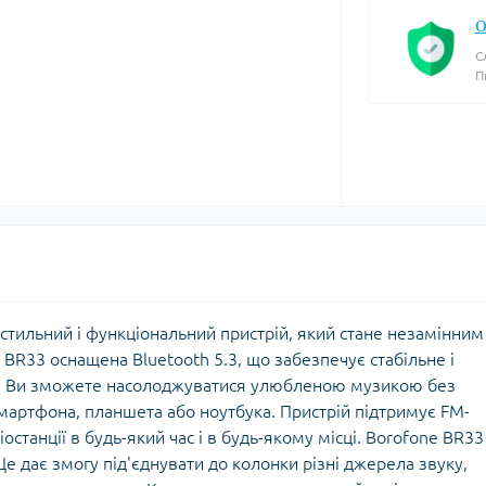
О
С
П
стильний і функціональний пристрій, який стане незамінним
e BR33 оснащена Bluetooth 5.3, що забезпечує стабільне і
в. Ви зможете насолоджуватися улюбленою музикою без
 смартфона, планшета або ноутбука. Пристрій підтримує FM-
останції в будь-який час і в будь-якому місці. Borofone BR33
 Це дає змогу під'єднувати до колонки різні джерела звуку,