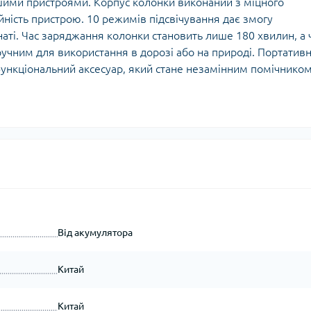
шими пристроями. Корпус колонки виконаний з міцного
дійність пристрою. 10 режимів підсвічування дає змогу
ті. Час заряджання колонки становить лише 180 хвилин, а 
ручним для використання в дорозі або на природі. Портатив
функціональний аксесуар, який стане незамінним помічником
Від акумулятора
Китай
Китай