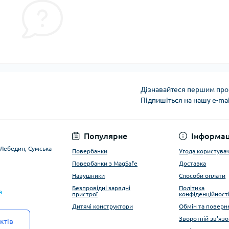
Дізнавайтеся першим про 
Підпишіться на нашу e-ma
Угода користувача
Популярне
Інформац
. Лебедин, Сумська
Повербанки
Угода користува
Повербанки з MagSafe
Доставка
Навушники
Способи оплати
Безпровідні зарядні
Політика
a
пристрої
конфіденційност
Дитячі конструктори
Обмін та поверн
Зворотній зв'язо
ктів