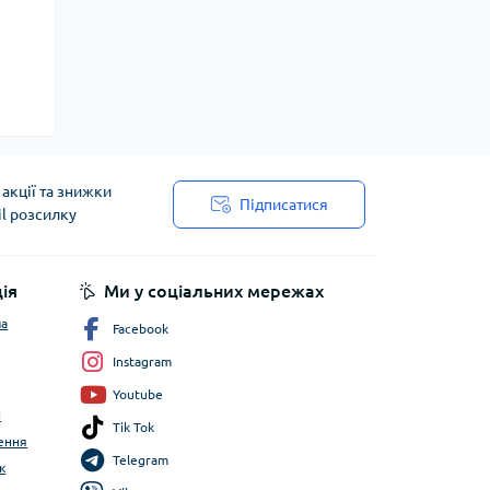
акції та знижки
Підписатися
il розсилку
ія
Ми у соціальних мережах
ча
Facebook
Instagram
Youtube
і
Tik Tok
ення
Telegram
к