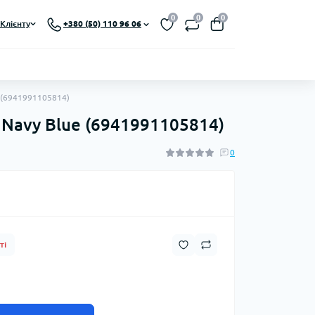
0
0
0
Клієнту
+380 (50) 110 96 06
e (6941991105814)
 Navy Blue (6941991105814)
0
ті