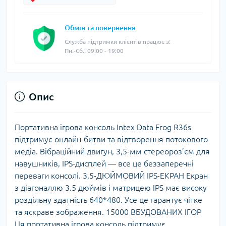
Обмін та повернення
Служба підтримки клієнтів працює з:
Пн.-Сб.: 09:00 - 19:00
Опис
Портативна ігрова консоль Intex Data Frog R36s
підтримує онлайн-битви та відтворення потокового
медіа. Вібраційний двигун, 3,5-мм стереороз’єм для
навушників, IPS-дисплей — все це беззаперечні
переваги консолі. 3,5-ДЮЙМОВИЙ IPS-ЕКРАН Екран
з діагоналлю 3.5 дюймів і матрицею IPS має високу
роздільну здатність 640*480. Усе це гарантує чітке
та яскраве зображення. 15000 ВБУДОВАНИХ ІГОР
Ця портативна ігрова консоль підтримує