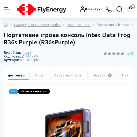
0
Клієнту
Смартфони та електроніка
Ігрові консолі
Портативна ігрова конс
Портативна ігрова консоль Intex Data Frog
R36s Purple (R36sPurple)
Виробник:
Intex
0
Код товару:
140796
Артикул:
R36sPurple
Все про товар
Опис
Характеристики
Відгуки
Питання
0
Hit
Немає в наявності