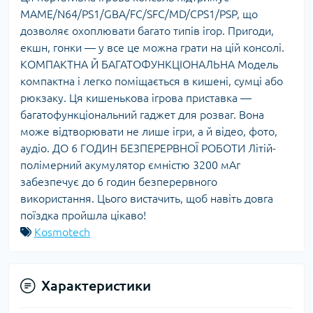
MAME/N64/PS1/GBA/FC/SFC/MD/CPS1/PSP, що
дозволяє охоплювати багато типів ігор. Пригоди,
екшн, гонки — у все це можна грати на цій консолі.
КОМПАКТНА Й БАГАТОФУНКЦІОНАЛЬНА Модель
компактна і легко поміщається в кишені, сумці або
рюкзаку. Ця кишенькова ігрова приставка —
багатофункціональний гаджет для розваг. Вона
може відтворювати не лише ігри, а й відео, фото,
аудіо. ДО 6 ГОДИН БЕЗПЕРЕРВНОЇ РОБОТИ Літій-
полімерний акумулятор ємністю 3200 мАг
забезпечує до 6 годин безперервного
використання. Цього вистачить, щоб навіть довга
поїздка пройшла цікаво!
Kosmotech
Характеристики