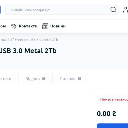
кою
Контакти
Новини
nal 2.5'' Freecom USB 3.0 Metal 2Tb
USB 3.0 Metal 2Tb
истики
Відгуки
Питання
0
0
Немає в наявнос
0.00 ₴