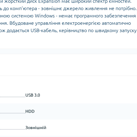
й жорсткий диск Expansion має широкий спектр ємностей.
ть до комп'ютера - зовнішнє джерело живлення не потрібно.
ійною системою Windows - немає програмного забезпечення
ання. Вбудоване управління електроенергією автоматично
ож додається USB-кабель, керівництво по швидкому запуску
USB 3.0
HDD
Зовнішній