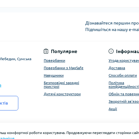
Дізнавайтеся першим про 
Підпишіться на нашу e-ma
Угода користувача
Популярне
Інформац
. Лебедин, Сумська
Повербанки
Угода користува
Повербанки з MagSafe
Доставка
Навушники
Способи оплати
Безпровідні зарядні
Політика
a
пристрої
конфіденційност
Дитячі конструктори
Обмін та поверн
Зворотній зв'язо
ктів
Акції
ільш комфортної роботи користувача. Продовжуючи переглядати сторінки сайт
альніше