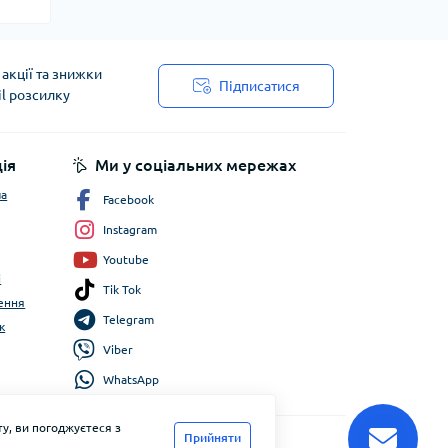
акції та знижки
Підписатися
il розсилку
ія
Ми у соціальних мережах
ча
Facebook
Instagram
Youtube
і
Tik Tok
ення
Telegram
к
Viber
WhatsApp
у, ви погоджуєтеся з
Прийняти