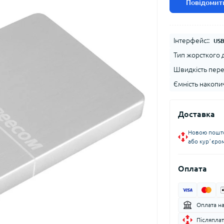
Повідомити
Інтерфейс::
USB
Тип жорсткого д
Швидкість пере
Ємність накопич
Доставка
Новою пошто
або курʼєро
Оплата
Оплата н
Післяплат