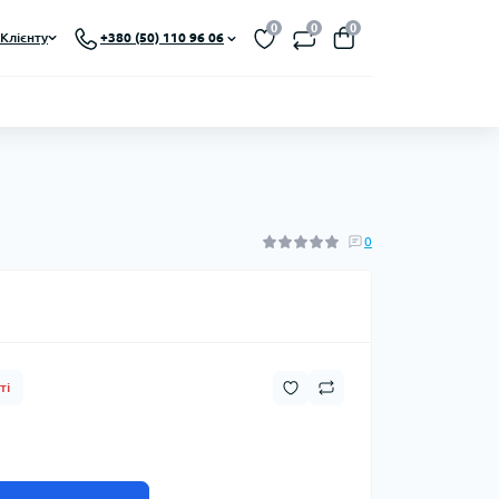
0
0
0
Клієнту
+380 (50) 110 96 06
0
ті