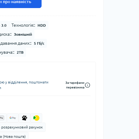
 про наявність
Технологія::
 3.0
HDD
иска::
Зовнішній
давання даних::
5 Гб/с
увача::
2TB
ю у відділення, поштомати
За тарифами
м
перевізника
а розрахунковий рахунок
а (Нова пошта)