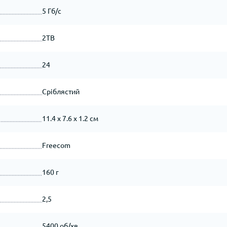
5 Гб/с
2TB
24
Сріблястий
11.4 x 7.6 x 1.2 см
Freecom
160 г
2,5
5400 об/хв