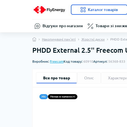
Каталог товарів
Відгуки про магазин
Товари зі зниж
Накопичувачі пам'яті
Жорсткі диски
PHDD Exter
PHDD External 2.5'' Freecom 
Виробник:
Freecom
Код товару:
60910
Артикул:
56368-833
Все про товар
Опис
Характер
Hit
Немає в наявності