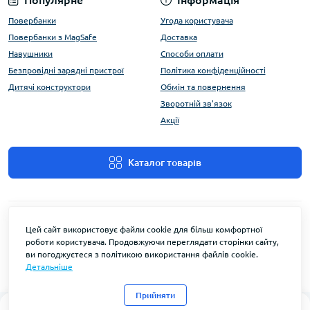
Популярне
Інформація
Повербанки
Угода користувача
Повербанки з MagSafe
Доставка
Навушники
Способи оплати
Безпровідні зарядні пристрої
Політика конфіденційності
Дитячі конструктори
Обмін та повернення
Зворотній зв'язок
Акції
Каталог товарів
Цей сайт використовує файли cookie для більш комфортної
роботи користувача. Продовжуючи переглядати сторінки сайту,
ви погоджуєтеся з політикою використання файлів cookie.
Детальніше
FlyEnergy © 2026
Прийняти
0
0