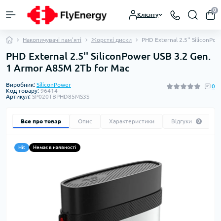
0
Клієнту
Накопичувачі пам'яті
Жорсткі диски
PHD External 2.5'' SiliconP
PHD External 2.5'' SiliconPower USB 3.2 Gen.
1 Armor A85M 2Tb for Mac
Виробник:
SiliconPower
0
Код товару:
96414
Артикул:
SP020TBPHD85MS3S
Все про товар
Опис
Характеристики
Відгуки
0
Hit
Немає в наявності