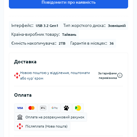
Повідомити про наявність
Інтерфейс::
Тип жорсткого диска::
USB 3.2 Gen1
Зовнішній
Країна-виробник товару:
Тайвань
Ємність накопичувача::
Гарантія в місяцях::
2TB
36
Доставка
Новою поштою у відділення, поштомати
За тарифами
або курʼєром
перевізника
Оплата
Оплата на розрахунковий рахунок
Післяплата (Нова пошта)