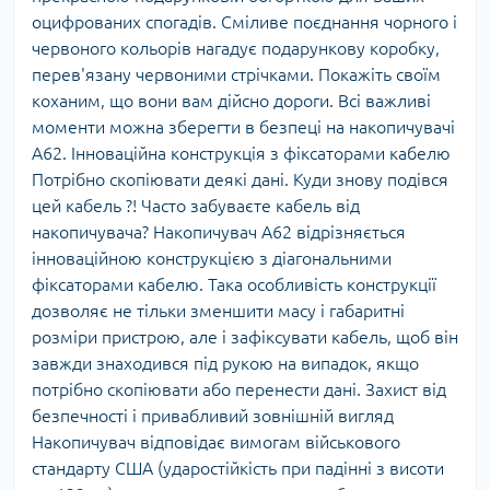
оцифрованих спогадів. Сміливе поєднання чорного і
червоного кольорів нагадує подарункову коробку,
перев'язану червоними стрічками. Покажіть своїм
коханим, що вони вам дійсно дороги. Всі важливі
моменти можна зберегти в безпеці на накопичувачі
А62. Інноваційна конструкція з фіксаторами кабелю
Потрібно скопіювати деякі дані. Куди знову подівся
цей кабель ?! Часто забуваєте кабель від
накопичувача? Накопичувач А62 відрізняється
інноваційною конструкцією з діагональними
фіксаторами кабелю. Така особливість конструкції
дозволяє не тільки зменшити масу і габаритні
розміри пристрою, але і зафіксувати кабель, щоб він
завжди знаходився під рукою на випадок, якщо
потрібно скопіювати або перенести дані. Захист від
безпечності і привабливий зовнішній вигляд
Накопичувач відповідає вимогам військового
стандарту США (ударостійкість при падінні з висоти