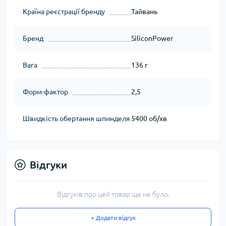
Країна реєстрації бренду
Тайвань
Бренд
SiliconPower
Вага
136 г
Форм-фактор
2,5
Швидкість обертання шпинделя
5400 об/хв
Відгуки
Відгуків про цей товар ще не було.
+ Додати відгук