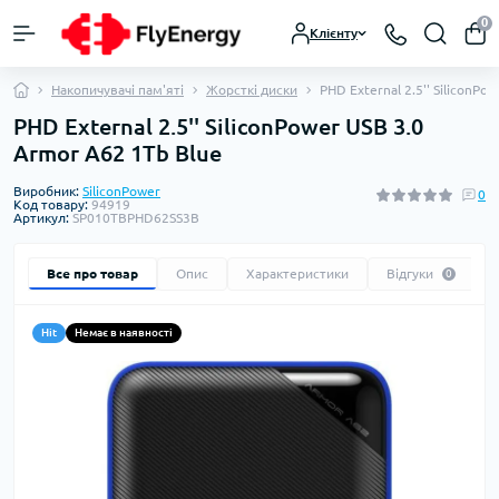
0
Клієнту
Накопичувачі пам'яті
Жорсткі диски
PHD External 2.5'' SiliconPo
PHD External 2.5'' SiliconPower USB 3.0
Armor A62 1Tb Blue
Виробник:
SiliconPower
0
Код товару:
94919
Артикул:
SP010TBPHD62SS3B
Все про товар
Опис
Характеристики
Відгуки
0
Hit
Немає в наявності