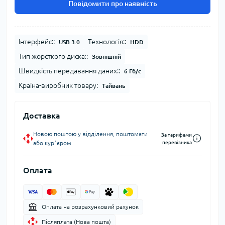
Повідомити про наявність
Інтерфейс::
Технологія::
USB 3.0
HDD
Тип жорсткого диска::
Зовнішній
Швидкість передавання даних::
6 Гб/с
Країна-виробник товару:
Тайвань
Доставка
Новою поштою у відділення, поштомати
За тарифами
або курʼєром
перевізника
Оплата
Оплата на розрахунковий рахунок
Післяплата (Нова пошта)