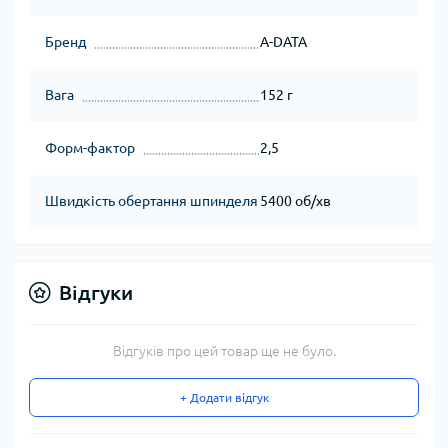
Бренд
A-DATA
Вага
152 г
Форм-фактор
2,5
Швидкість обертання шпинделя
5400 об/хв
Відгуки
Відгуків про цей товар ще не було.
+ Додати відгук