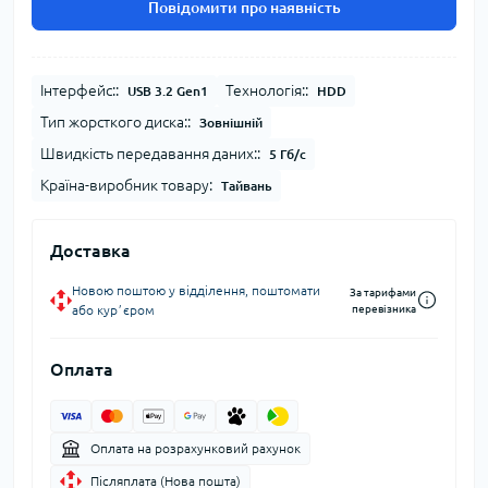
Повідомити про наявність
Інтерфейс::
Технологія::
USB 3.2 Gen1
HDD
Тип жорсткого диска::
Зовнішній
Швидкість передавання даних::
5 Гб/с
Країна-виробник товару:
Тайвань
Доставка
Новою поштою у відділення, поштомати
За тарифами
або курʼєром
перевізника
Оплата
Оплата на розрахунковий рахунок
Післяплата (Нова пошта)