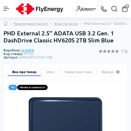
0
Клієнту
Накопичувачі пам'яті
Жорсткі диски
PHD External 2.5'' ADATA USB
PHD External 2.5'' ADATA USB 3.2 Gen. 1
DashDrive Classic HV620S 2TB Slim Blue
Виробник:
A-DATA
0
Код товару:
97522
Артикул:
AHV620S-2TU31-CBL
Все про товар
Опис
Характеристики
Відгуки
0
Hit
Немає в наявності