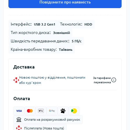
Повідомити про наявність
Інтерфейс::
Технологія::
USB 3.2 Gen1
HDD
Тип жорсткого диска::
Зовнішній
Швидкість передавання даних::
5 Гб/с
Країна-виробник товару:
Тайвань
Доставка
Новою поштою у відділення, поштомати
За тарифами
або курʼєром
перевізника
Оплата
Оплата на розрахунковий рахунок
Післяплата (Нова пошта)