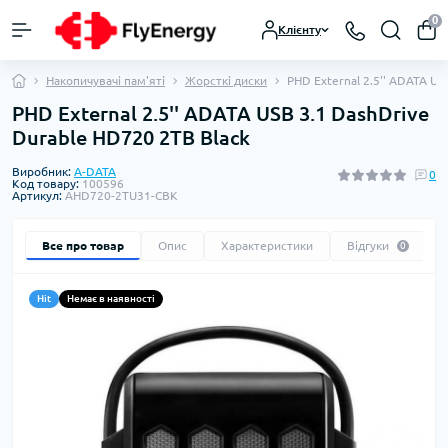
0
Клієнту
Накопичувачі пам'яті
Жорсткі диски
PHD External 2.5'' ADATA US
PHD External 2.5'' ADATA USB 3.1 DashDrive
Durable HD720 2TB Black
Виробник:
A-DATA
0
Код товару:
100596
Артикул:
AHD720-2TU31-CBK
Все про товар
Опис
Характеристики
Відгуки
0
Hit
Немає в наявності