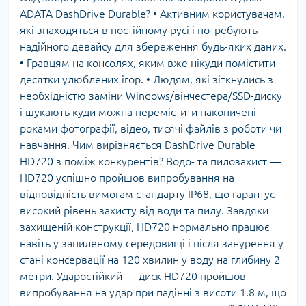
ADATA DashDrive Durable? • Активним користувачам,
які знаходяться в постійному русі і потребують
надійного девайсу для збереження будь-яких даних.
• Гравцям на консолях, яким вже нікуди помістити
десятки улюблених ігор. • Людям, які зіткнулись з
необхідністю заміни Windows/вінчестера/SSD-диску
і шукають куди можна перемістити накопичені
роками фотографії, відео, тисячі файлів з роботи чи
навчання. Чим вирізняється DashDrive Durable
HD720 з поміж конкурентів? Водо- та пилозахист —
HD720 успішно пройшов випробування на
відповідність вимогам стандарту IP68, що гарантує
високий рівень захисту від води та пилу. Завдяки
захищеній конструкції, HD720 нормально працює
навіть у запиленому середовищі і після занурення у
стані консервації на 120 хвилин у воду на глибину 2
метри. Ударостійкий — диск HD720 пройшов
випробування на удар при падінні з висоти 1.8 м, що