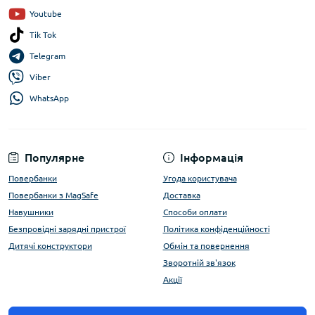
Youtube
Tik Tok
Telegram
Viber
WhatsApp
Популярне
Інформація
Повербанки
Угода користувача
Повербанки з MagSafe
Доставка
Навушники
Способи оплати
Безпровідні зарядні пристрої
Політика конфіденційності
Дитячі конструктори
Обмін та повернення
Зворотній зв'язок
Акції