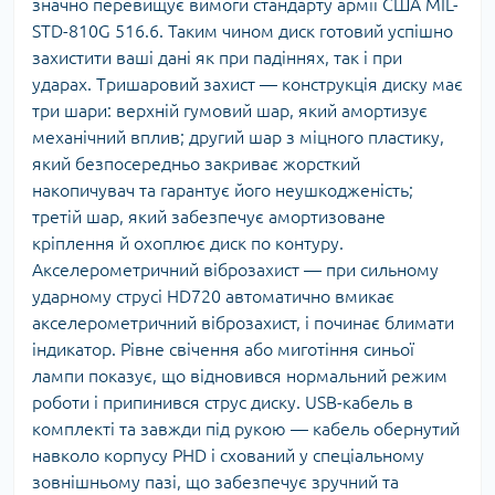
значно перевищує вимоги стандарту армії США MIL-
STD-810G 516.6. Таким чином диск готовий успішно
захистити ваші дані як при падіннях, так і при
ударах. Тришаровий захист — конструкція диску має
три шари: верхній гумовий шар, який амортизує
механічний вплив; другий шар з міцного пластику,
який безпосередньо закриває жорсткий
накопичувач та гарантує його неушкодженість;
третій шар, який забезпечує амортизоване
кріплення й охоплює диск по контуру.
Акселерометричний віброзахист — при сильному
ударному струсі HD720 автоматично вмикає
акселерометричний віброзахист, і починає блимати
індикатор. Рівне свічення або миготіння синьої
лампи показує, що відновився нормальний режим
роботи і припинився струс диску. USB-кабель в
комплекті та завжди під рукою — кабель обернутий
навколо корпусу PHD і схований у спеціальному
зовнішньому пазі, що забезпечує зручний та