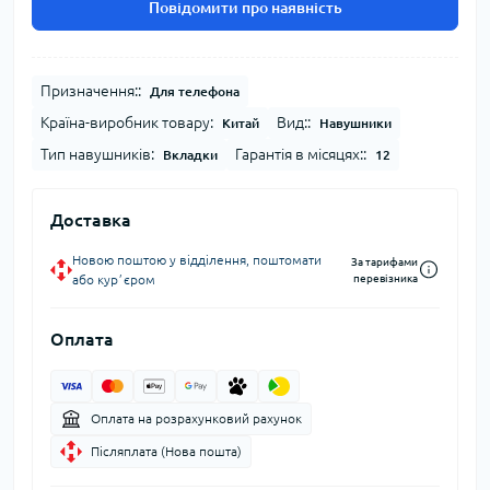
Повідомити про наявність
Призначення::
Для телефона
Країна-виробник товару:
Вид::
Китай
Навушники
Тип навушників:
Гарантія в місяцях::
Вкладки
12
Доставка
Новою поштою у відділення, поштомати
За тарифами
або курʼєром
перевізника
Оплата
Оплата на розрахунковий рахунок
Післяплата (Нова пошта)