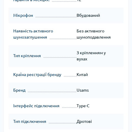
Мікрофон
Вбудований
Наявність активного
Без активного
шумозаглушення
шумоподавлення
З кріпленням у
Тип кріплення
вухах
Країна реєстрації бренду
Китай
Бренд
Usams
Інтерфейс підключення
Type-C
Тип підключення
Дротові