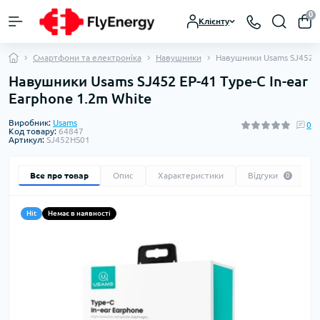
0
Клієнту
Смартфони та електроніка
Навушники
Навушники Usams SJ452 EP
Навушники Usams SJ452 EP-41 Type-C In-ear
Earphone 1.2m White
Виробник:
Usams
0
Код товару:
64847
Артикул:
SJ452HS01
Все про товар
Опис
Характеристики
Відгуки
0
Hit
Немає в наявності