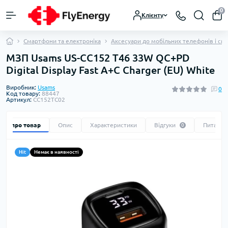
0
Клієнту
Смартфони та електроніка
Аксесуари до мобільних телефонів і см
МЗП Usams US-CC152 T46 33W QC+PD
Digital Display Fast A+C Charger (EU) White
Виробник:
Usams
0
Код товару:
88447
Артикул:
CC152TC02
Все про товар
Опис
Характеристики
Відгуки
Питання
0
Hit
Немає в наявності