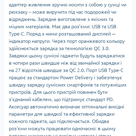
адаптер живлення зручно носити з собою у сумці чи
рюкзаку – може виручити під час подорожей чи
відряджень. Зарядне виготовлене з якісних та
міцних матеріалів. Має два роз’єми: USB та USB
Type-C. Поряд з ними розташований дисплей ─
індикатор напруги. Через порт оранжевого кольору
здійснюється зарядка за технологією QC 3.0.
Завдяки цьому сумісні гаджети будуть заряджатися
в чотири рази швидше ніж від звичайної зарядки і
на 27 відсотків швидше за QC 2.0. Порт USB Type-C
працює за стандартом Power Delivery і забезпечує
швидку зарядку сумісних смартфонів та потужніших
пристроїв. Для цього пристрій повинен бути
з'єднаний кабелем, що підтримує стандарт PD.
Аксесуар автоматично визначає оптимальні вихідні
параметри для швидкої та ефективної зарядки
кожного гаджета, що підключається. Обидва
роз'єми можуть працювати одночасно: в цьому
випадку максимальна вихідна напруга і струм