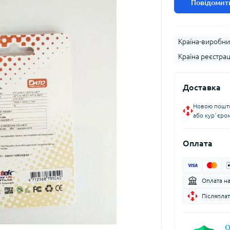
Повідомити
Країна-виробни
Країна реєстрац
Доставка
Новою пошто
або курʼєро
Оплата
Оплата н
Післяплат
О