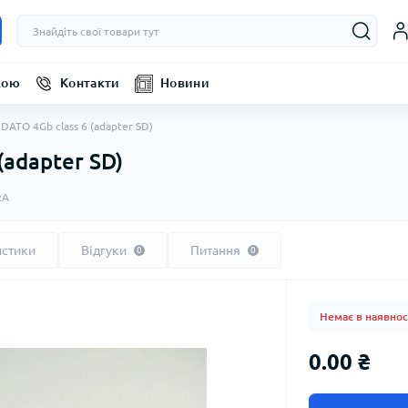
кою
Контакти
Новини
DATO 4Gb class 6 (adapter SD)
(adapter SD)
RA
истики
Відгуки
Питання
0
0
Немає в наявнос
0.00 ₴