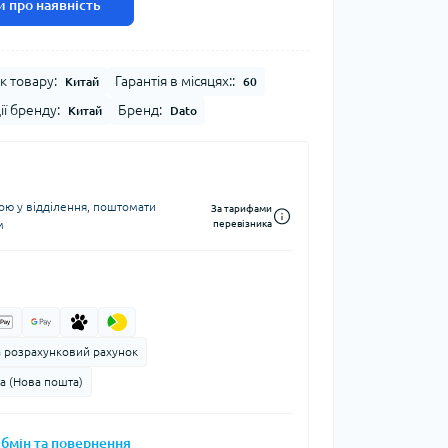
 про наявність
к товару:
Гарантія в місяцях::
Китай
60
ії бренду:
Бренд:
Китай
Dato
ю у відділення, поштомати
За тарифами
м
перевізника
а розрахунковий рахунок
а (Нова пошта)
бмін та повернення