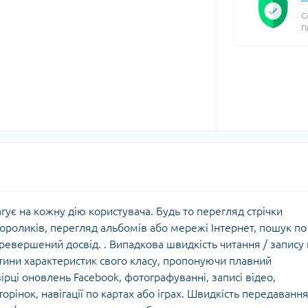
С
П
агує на кожну дію користувача. Будь то перегляд стрічки
ороликів, перегляд альбомів або мережі Інтернет, пошук по
еревершений досвід. . Випадкова швидкість читання / запису 
астини характеристик свого класу, пропонуючи плавний
рці оновлень Facebook, фотографуванні, записi відео,
орінок, навігації по картах або іграх. Швидкість передаванн