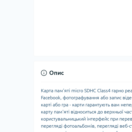
Опис
Карта пам'яті micro SDHC Class4 гарно ре
Facebook, фотографування або запис віде
карті або грa - карти гарантують вам неп
карту пам'яті відноситься до верхньої ч
користувальницький інтерфейс при переві
перегляді фотоальбомів, перегляді веб-ст