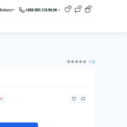
0
0
0
Клієнту
+380 (50) 110 96 06
0
ті