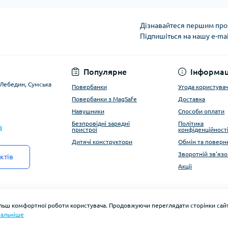
Дізнавайтеся першим про 
Підпишіться на нашу e-ma
Угода користувача
Популярне
Інформац
. Лебедин, Сумська
Повербанки
Угода користува
Повербанки з MagSafe
Доставка
Навушники
Способи оплати
Безпровідні зарядні
Політика
a
пристрої
конфіденційност
Дитячі конструктори
Обмін та поверн
Зворотній зв'язо
ктів
Акції
ільш комфортної роботи користувача. Продовжуючи переглядати сторінки сайт
альніше