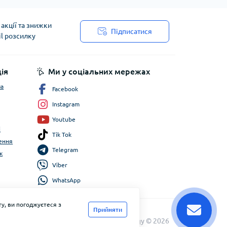
акції та знижки
Підписатися
il розсилку
ія
Ми у соціальних мережах
ча
Facebook
Instagram
Youtube
і
Tik Tok
ення
Telegram
к
Viber
WhatsApp
у, ви погоджуєтеся з
Прийняти
FlyEnergy © 2026