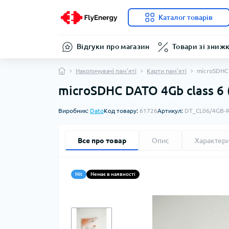
Каталог товарів
Відгуки про магазин
Товари зі зниж
Накопичувачі пам'яті
Карти пам'яті
microSDHC 
microSDHC DATO 4Gb class 6 
Виробник:
Dato
Код товару:
61726
Артикул:
DT_CL06/4GB-
Все про товар
Опис
Характер
Hit
Немає в наявності