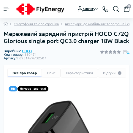
0
Клієнту
Смартфони та електроніка
Аксесуари до мобільних телефонів і см
Мережевий зарядний пристрій HOCO C72Q
Glorious single port QC3.0 charger 18W Black
Виробник:
HOCO
0
Код товару:
110471
Артикул:
6931474732507
Все про товар
Опис
Характеристики
Відгуки
0
Hit
Немає в наявності