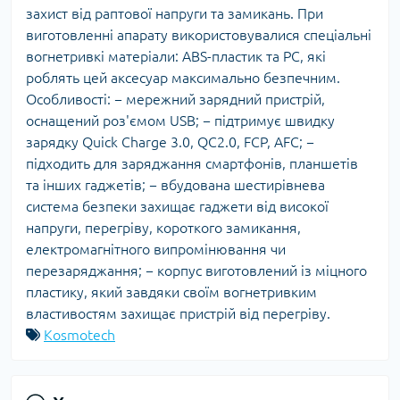
захист від раптової напруги та замикань. При
виготовленні апарату використовувалися спеціальні
вогнетривкі матеріали: ABS-пластик та PC, які
роблять цей аксесуар максимально безпечним.
Особливості: − мережний зарядний пристрій,
оснащений роз'ємом USB; − підтримує швидку
зарядку Quick Charge 3.0, QC2.0, FCP, AFC; −
підходить для заряджання смартфонів, планшетів
та інших гаджетів; − вбудована шестирівнева
система безпеки захищає гаджети від високої
напруги, перегріву, короткого замикання,
електромагнітного випромінювання чи
перезаряджання; − корпус виготовлений із міцного
пластику, який завдяки своїм вогнетривким
властивостям захищає пристрій від перегріву.
Kosmotech