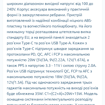
широким діапазоном вихідної напруги: від 100 до
240V. Корпус аксесуара виконаний у практичній
формі із заокругленими ребрами. Пристрій
виготовлений із надійної комбінації міцного ABS-
пластику та вогнестійкого полікарбонату. На його
нижньому торці розташована штепсельна вилка
стандарту EU, а на верхній панелі знаходяться 2
роз'єми Type-C та роз'єм USB Type-A. Кожен з
роз'ємів Type-C підтримує швидке заряджання за
протоколами PD, QC, AFC і FCP з максимальною
потужністю 20W (5V/3A, 9V/2.22A, 12V/1.67A), а
також PPS з напругою 3.3 - 11V і силою струму 2.0A.
Роз'єм USB підтримує технології QC, FCP та AFC з
максимальною потужністю 18W (5V/3A, 9V/2A,
12V/1.5A). Під час одночасного заряджання трьох
гаджетів максимальна потужність на виході роз'ємів
буде обмежена 35W: C1+(C2+A)=20W+15W. Модель
оснащена системами інтелектуального розподілу
потужності та багаторівневого захисту. У комплект