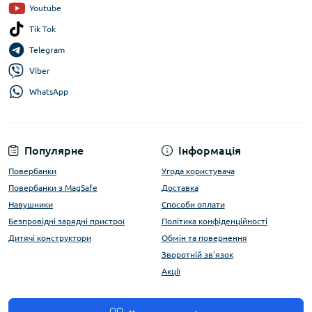
Youtube
Tik Tok
Telegram
Viber
WhatsApp
Популярне
Інформація
Повербанки
Угода користувача
Повербанки з MagSafe
Доставка
Навушники
Способи оплати
Безпровідні зарядні пристрої
Політика конфіденційності
Дитячі конструктори
Обмін та повернення
Зворотній зв'язок
Акції