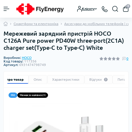
0
Клієнту
Смартфони та електроніка
Аксесуари до мобільних телефонів і см
Мережевий зарядний пристрій HOCO
C126A Pure power PD40W three-port(2C1A)
charger set(Type-C to Type-C) White
Виробник:
HOCO
0
Код товару:
117356
Артикул:
6931474798749
Все про товар
Опис
Характеристики
Відгуки
Питання
0
Hit
Немає в наявності