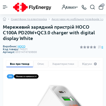
0
Клієнту
Смартфони та електроніка
Аксесуари до мобільних телефонів і см
Мережевий зарядний пристрій HOCO
C100A PD20W+QC3.0 charger with digital
display White
Виробник:
HOCO
0
Код товару:
74321
Артикул:
6931474769800
Все про товар
Опис
Характеристики
Відгуки
0
Hit
Немає в наявності