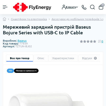
0
Клієнту
Смартфони та електроніка
Аксесуари до мобільних телефонів і см
Мережевий зарядний пристрій Baseus
Bojure Series with USB-C to IP Cable
Виробник:
Baseus
0
Код товару:
77939
Артикул:
TZTUN-BJ02
Все про товар
Опис
Характеристики
Відгуки
0
Hit
Немає в наявності