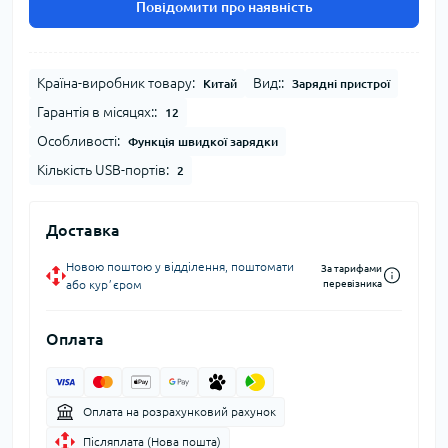
Повідомити про наявність
Країна-виробник товару:
Вид::
Китай
Зарядні пристрої
Гарантія в місяцях::
12
Особливості:
Функція швидкої зарядки
Кількість USB-портів:
2
Доставка
Новою поштою у відділення, поштомати
За тарифами
або курʼєром
перевізника
Оплата
Оплата на розрахунковий рахунок
Післяплата (Нова пошта)