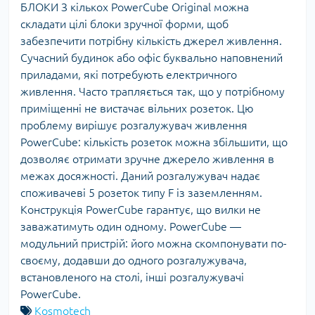
БЛОКИ З кількох PowerCube Original можна
складати цілі блоки зручної форми, щоб
забезпечити потрібну кількість джерел живлення.
Сучасний будинок або офіс буквально наповнений
приладами, які потребують електричного
живлення. Часто трапляється так, що у потрібному
приміщенні не вистачає вільних розеток. Цю
проблему вирішує розгалужувач живлення
PowerCube: кількість розеток можна збільшити, що
дозволяє отримати зручне джерело живлення в
межах досяжності. Даний розгалужувач надає
споживачеві 5 розеток типу F із заземленням.
Конструкція PowerCube гарантує, що вилки не
заважатимуть один одному. PowerCube —
модульний пристрій: його можна скомпонувати по-
своєму, додавши до одного розгалужувача,
встановленого на столі, інші розгалужувачі
PowerCube.
Kosmotech