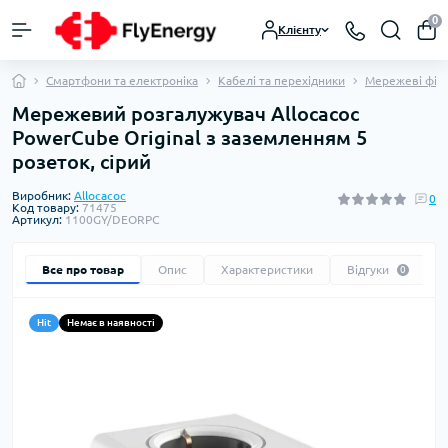
0
Клієнту
Смартфони та електроніка
Кабелі та перехідники
Мережеві філь
Мережевий розгалужувач Allocacoc
PowerCube Original з заземленням 5
розеток, cірий
Виробник:
Allocacoc
0
Код товару:
71475
Артикул:
1100GY/DEORPC
Все про товар
Опис
Характеристики
Відгуки
0
Hit
Немає в наявності