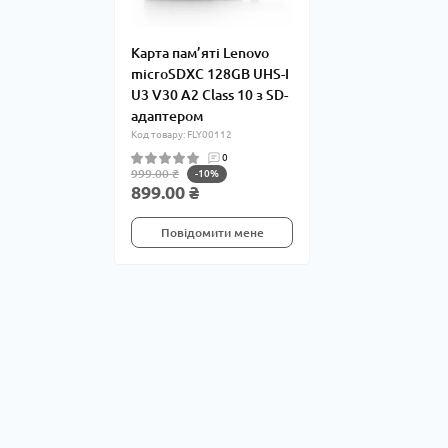
Карта пам’яті Lenovo
microSDXC 128GB UHS-I
U3 V30 A2 Class 10 з SD-
адаптером
Код товару: FLY00112
0
999.00 ₴
-10%
899.00 ₴
Повідомити мене