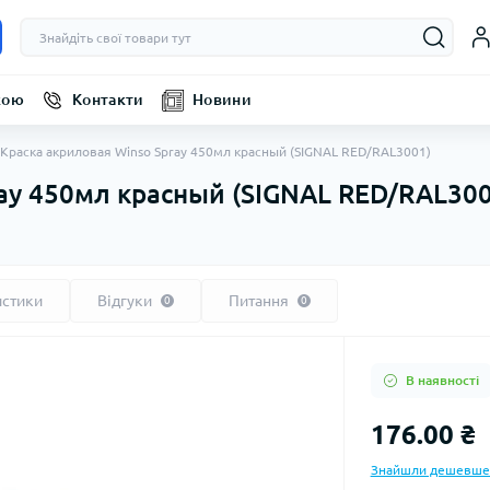
кою
Контакти
Новини
Краска акриловая Winso Spray 450мл красный (SIGNAL RED/RAL3001)
ay 450мл красный (SIGNAL RED/RAL300
истики
Відгуки
Питання
0
0
В наявності
176.00 ₴
Знайшли дешевше