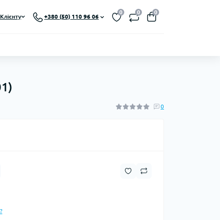
0
0
0
Клієнту
+380 (50) 110 96 06
1)
0
?