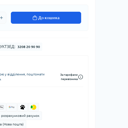
До кошика
УКТЗЕД:
3208 20 90 90
ю у відділення, поштомати
За тарифами
м
перевізника
а розрахунковий рахунок
а (Нова пошта)