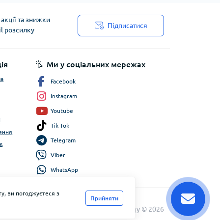
акції та знижки
Підписатися
il розсилку
ія
Ми у соціальних мережах
ча
Facebook
Instagram
Youtube
і
Tik Tok
ення
Telegram
к
Viber
WhatsApp
у, ви погоджуєтеся з
Прийняти
FlyEnergy © 2026