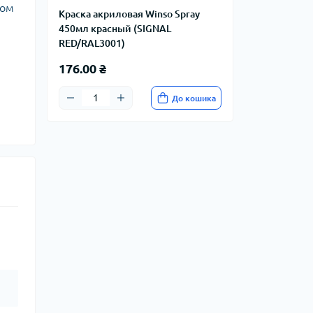
том
Краска акриловая Winso Spray
450мл красный (SIGNAL
RED/RAL3001)
176.00 ₴
До кошика