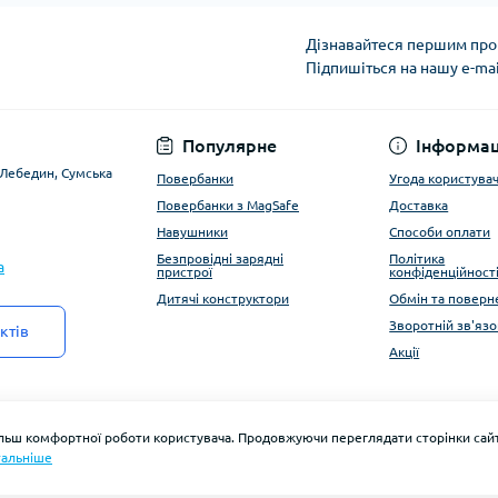
Дізнавайтеся першим про 
Підпишіться на нашу e-ma
Угода користувача
Популярне
Інформац
. Лебедин, Сумська
Повербанки
Угода користува
Повербанки з MagSafe
Доставка
Навушники
Способи оплати
Безпровідні зарядні
Політика
a
пристрої
конфіденційност
Дитячі конструктори
Обмін та поверн
Зворотній зв'язо
ктів
Акції
ільш комфортної роботи користувача. Продовжуючи переглядати сторінки сайт
альніше