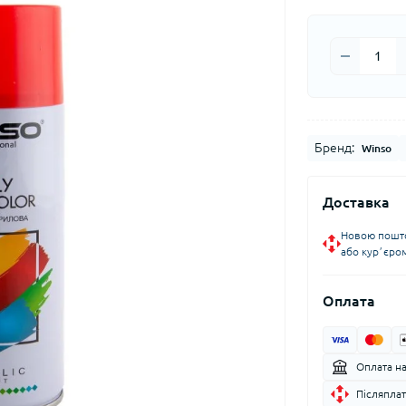
Бренд:
Winso
Доставка
Новою пошто
або курʼєро
Оплата
Оплата н
Післяплат