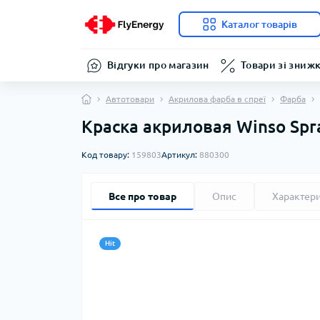
Каталог товарів
Відгуки про магазин
Товари зі зниж
Автотовари
Акрилова фарба в спреї
Фарба
Краска акриловая Winso Spr
Код товару:
159803
Артикул:
880300
Все про товар
Опис
Характер
Hit