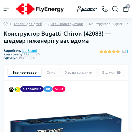
0
Клієнту
Товари для дітей
Дитячі конструктори
Конструктор Bugatti Chir
Конструктор Bugatti Chiron (42083) —
шедевр інженерії у вас вдома
Виробник:
No Brand
1
Код товару:
FLY00096
Артикул:
FLY00096
Все про товар
Опис
Характеристики
Відгуки
1
Хіт продажів
Hit
Акція