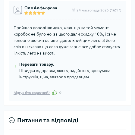
Оля Алфьорова
24 листопада 2025 (16:17)
Прийшло доволі швидко, жаль що на той момент
коробок не було но іза цього дали скидку 10%, і саме
головне що син остався довольний цим лего! З його
слів він сказав що лего дуже гарне все добре стикуєтся
і якість лего на висоті.
Переваги товару:
+
Швидка відправка, якість, надійність, зрозуміла
інструкція, ціна, звязок з продавцем.
Відгук був корисний?
0
Питання та відповіді