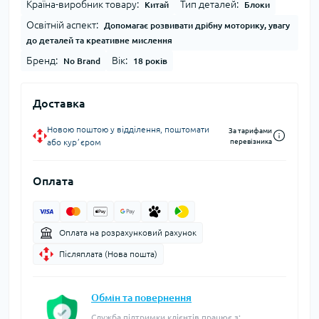
Країна-виробник товару:
Тип деталей:
Китай
Блоки
Освітній аспект:
Допомагає розвивати дрібну моторику, увагу
до деталей та креативне мислення
Бренд:
Вік:
No Brand
18 років
Доставка
Новою поштою у відділення, поштомати
За тарифами
або курʼєром
перевізника
Оплата
Оплата на розрахунковий рахунок
Післяплата (Нова пошта)
Обмін та повернення
Служба підтримки клієнтів працює з: