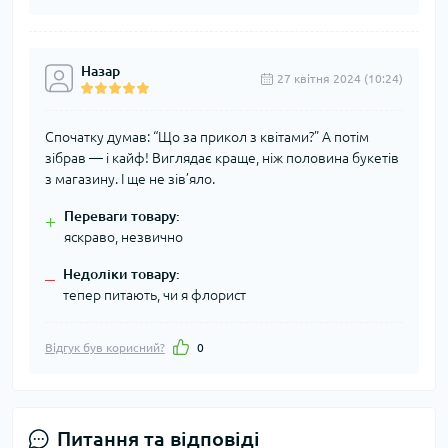
Назар
27 квітня 2024 (10:24)
Спочатку думав: “Що за прикол з квітами?” А потім
зібрав — і кайф! Виглядає краще, ніж половина букетів
з магазину. І ще не зів’яло.
Переваги товару:
+
яскраво, незвично
Недоліки товару:
–
тепер питають, чи я флорист
Відгук був корисний?
0
Питання та відповіді