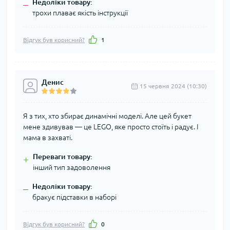
Недоліки товару:
–
трохи плаває якість інструкції
Відгук був корисний?
1
Денис
15 червня 2024 (10:30)
Я з тих, хто збирає динамічні моделі. Але цей букет
мене здивував — це LEGO, яке просто стоїть і радує. І
мама в захваті.
Переваги товару:
+
інший тип задоволення
Недоліки товару:
–
бракує підставки в наборі
Відгук був корисний?
0