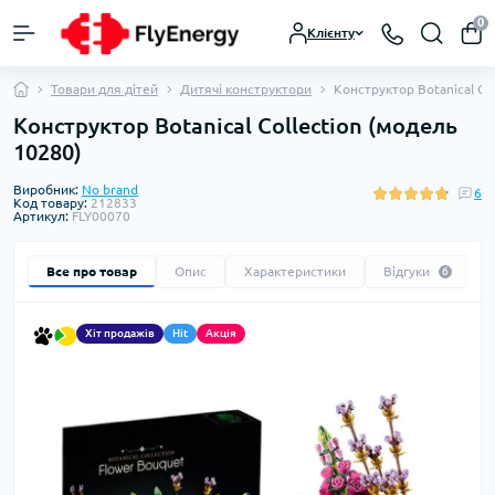
0
Клієнту
Товари для дітей
Дитячі конструктори
Конструктор Botanical Co
Конструктор Botanical Collection (модель
10280)
Виробник:
No brand
6
Код товару:
212833
Артикул:
FLY00070
Все про товар
Опис
Характеристики
Відгуки
6
Хіт продажів
Hit
Акція