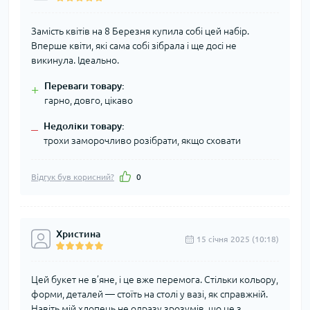
Замість квітів на 8 Березня купила собі цей набір.
Вперше квіти, які сама собі зібрала і ще досі не
викинула. Ідеально.
Переваги товару:
+
гарно, довго, цікаво
Недоліки товару:
–
трохи заморочливо розібрати, якщо сховати
Відгук був корисний?
0
Христина
15 cічня 2025 (10:18)
Цей букет не в’яне, і це вже перемога. Стільки кольору,
форми, деталей — стоїть на столі у вазі, як справжній.
Навіть мій хлопець не одразу зрозумів, що це з