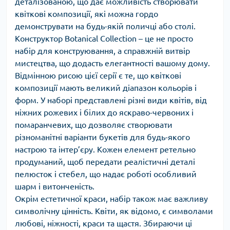
деталізованою, що дає можливість створювати
квіткові композиції, які можна гордо
демонструвати на будь-якій поличці або столі.
Конструктор Botanical Collection – це не просто
набір для конструювання, а справжній витвір
мистецтва, що додасть елегантності вашому дому.
Відмінною рисою цієї серії є те, що квіткові
композиції мають великий діапазон кольорів і
форм. У наборі представлені різні види квітів, від
ніжних рожевих і білих до яскраво-червоних і
помаранчевих, що дозволяє створювати
різноманітні варіанти букетів для будь-якого
настрою та інтер’єру. Кожен елемент ретельно
продуманий, щоб передати реалістичні деталі
пелюсток і стебел, що надає роботі особливий
шарм і витонченість.
Окрім естетичної краси, набір також має важливу
символічну цінність. Квіти, як відомо, є символами
любові, ніжності, краси та щастя. Збираючи ці