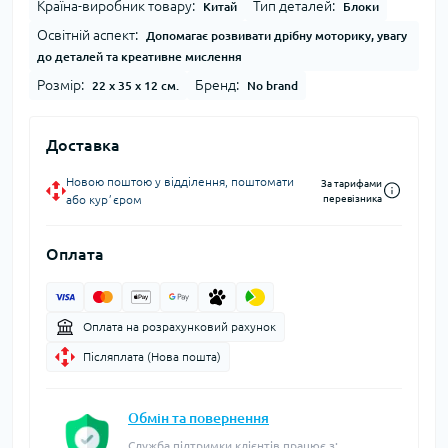
Країна-виробник товару:
Тип деталей:
Китай
Блоки
Освітній аспект:
Допомагає розвивати дрібну моторику, увагу
до деталей та креативне мислення
Розмір:
Бренд:
22 x 35 x 12 см.
No brand
Доставка
Новою поштою у відділення, поштомати
За тарифами
або курʼєром
перевізника
Оплата
Оплата на розрахунковий рахунок
Післяплата (Нова пошта)
Обмін та повернення
Служба підтримки клієнтів працює з: