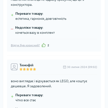
конструктора.
Переваги товару:
+
естетика, гармонія, довговічність
Недоліки товару:
–
хочеться вазу в комплект
Відгук був корисний?
2
Тимофій
30 липня 2024 (09:02)
воно виглядає і відчувається як LEGO, але коштує
дешевше. Я задоволений.
Переваги товару:
+
чітко все стає