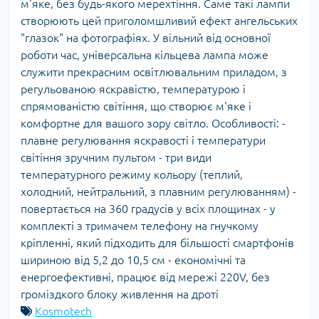
м'яке, без будь-якого мерехтіння. Саме такі лампи
створюють цей приголомшливий ефект ангельських
"глазок" на фотографіях. У вільний від основної
роботи час, універсальна кільцева лампа може
служити прекрасним освітлювальним приладом, з
регульованою яскравістю, температурою і
спрямованістю світіння, що створює м'яке і
комфортне для вашого зору світло. Особливості: -
плавне регулювання яскравості і температури
світіння зручним пультом - три види
температурного режиму кольору (теплий,
холодний, нейтральний, з плавним регулюванням) -
повертається на 360 градусів у всіх площинах - у
комплекті з тримачем телефону на гнучкому
кріпленні, який підходить для більшості смартфонів
шириною від 5,2 до 10,5 см - економічні та
енергоефективні, працює від мережі 220V, без
громіздкого блоку живлення на дроті
Kosmotech