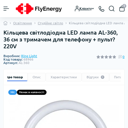
0
Клієнту
Освітлення
Студійне світло
Кільцева світлодіодна LED лампа AL
Кільцева світлодіодна LED лампа AL-360,
36 см з тримачем для телефону + пульт?
220V
Виробник:
Ring Light
0
Код товару:
68966
Артикул:
AL-360
Все про товар
Опис
Характеристики
Відгуки
Питання
0
Hit
Немає в наявності