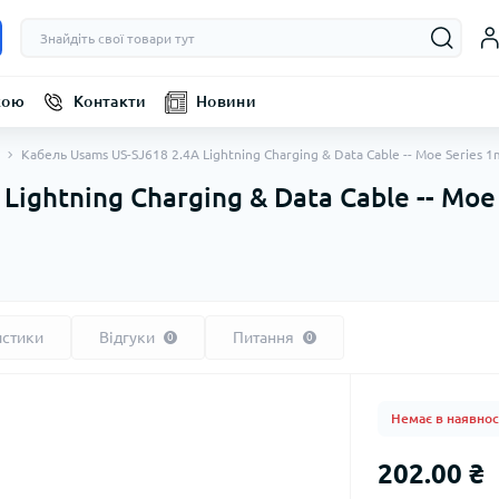
кою
Контакти
Новини
Кабель Usams US-SJ618 2.4A Lightning Charging & Data Cable -- Moe Series 
Lightning Charging & Data Cable -- Moe
истики
Відгуки
Питання
0
0
Немає в наявнос
202.00 ₴