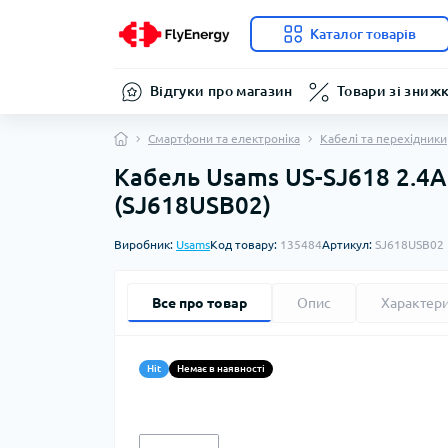
Каталог товарів
Відгуки про магазин
Товари зі зниж
Смартфони та електроніка
Кабелі та перехідники
Кабель Usams US-SJ618 2.4A 
(SJ618USB02)
Виробник:
Usams
Код товару:
135484
Артикул:
SJ618USB02
Все про товар
Опис
Характер
Hit
Немає в наявності