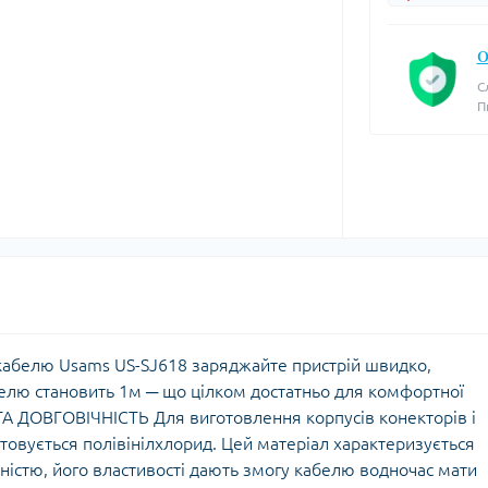
О
С
П
кабелю Usams US-SJ618 заряджайте пристрій швидко,
белю становить 1м ─ що цілком достатньо для комфортної
ТА ДОВГОВІЧНІСТЬ Для виготовлення корпусів конекторів і
овується полівінілхлорид. Цей матеріал характеризується
чністю, його властивості дають змогу кабелю водночас мати