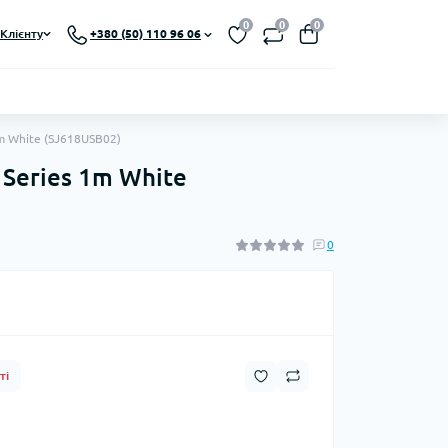
0
0
0
Клієнту
+380 (50) 110 96 06
1m White (SJ618USB02)
 Series 1m White
0
ті