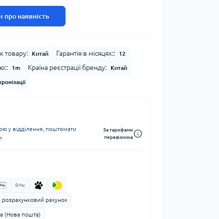
 про наявність
к товару:
Гарантія в місяцях::
Китай
12
ю::
Країна реєстрації бренду:
1m
Китай
ронізації
ю у відділення, поштомати
За тарифами
м
перевізника
а розрахунковий рахунок
а (Нова пошта)