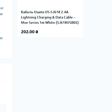
ки
Кабель Usams US-SJ618 2.4A
ня
Lightning Charging & Data Cable --
Moe Series 1m White (SJ618USB02)
м
202.00 ₴
лю