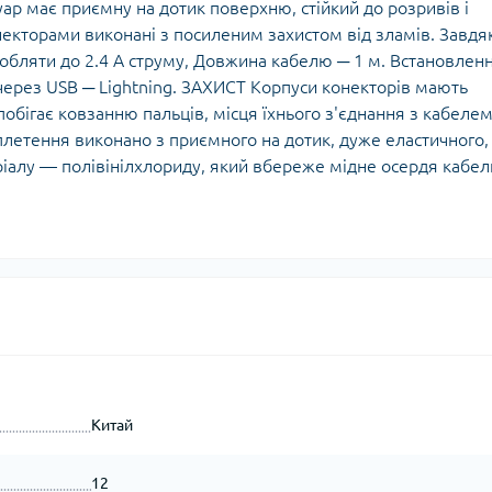
суар має приємну на дотик поверхню, стійкий до розривів і
некторами виконані з посиленим захистом від зламів. Завдя
обляти до 2.4 А струму, Довжина кабелю ─ 1 м. Встановлен
через USB ─ Lightning. ЗАХИСТ Корпуси конекторів мають
побігає ковзанню пальців, місця їхнього з'єднання з кабеле
плетення виконано з приємного на дотик, дуже еластичного,
еріалу — полівінілхлориду, який вбереже мідне осердя кабе
Китай
12