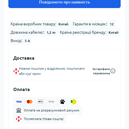
Повідомити про наявність
Країна-виробник товару:
Гарантія в місяцях::
Китай
12
Довжина кабелю::
Країна реєстрації бренду:
1,2 m
Китай
Вихід::
5 A
Доставка
Новою поштою у відділення, поштомати
За тарифами
або курʼєром
перевізника
Оплата
Оплата на розрахунковий рахунок
Післяплата (Нова пошта)