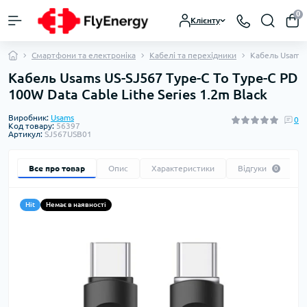
0
Клієнту
Смартфони та електроніка
Кабелі та перехідники
Кабель Usams U
Кабель Usams US-SJ567 Type-C To Type-C PD
100W Data Cable Lithe Series 1.2m Black
Виробник:
Usams
0
Код товару:
56397
Артикул:
SJ567USB01
Все про товар
Опис
Характеристики
Відгуки
0
Hit
Немає в наявності