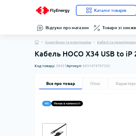
Каталог товарів
Відгуки про магазин
Товари зі зниж
Смартфони та електроніка
Кабелі та перехідники
Кабель HOCO X34 USB to iP 2
Код товару:
39457
Артикул:
6931474707352
Все про товар
Опис
Характер
Hit
Немає в наявності