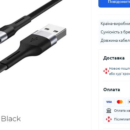
Повідомити
Країна-виробни
Сумісність з бр
Довжина кабел
Доставка
Новою пошто
або курʼєро
Оплата
Оплата н
Післяплат