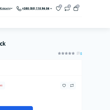
0
0
0
Клієнту
+380 (50) 110 96 06
ck
0
ті