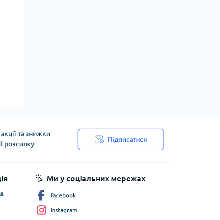
акції та знижки
Підписатися
il розсилку
ія
Ми у соціальних мережах
ча
Facebook
Instagram