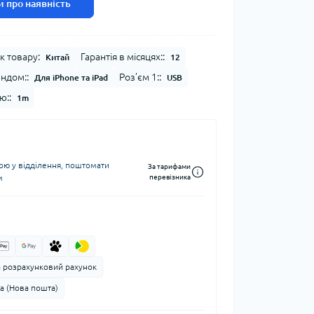
 про наявність
к товару:
Гарантія в місяцях::
Китай
12
ендом::
Роз’єм 1::
Для iPhone та iPad
USB
ю::
1m
ю у відділення, поштомати
За тарифами
м
перевізника
а розрахунковий рахунок
а (Нова пошта)