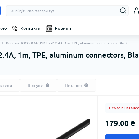
кою
Контакти
Новини
Кабель HOCO X34 USB to iP 2.4A, 1m, TPE, aluminum connectors, Black
.4A, 1m, TPE, aluminum connectors, Bla
истики
Відгуки
Питання
0
0
Немає в наявнос
179.00 ₴