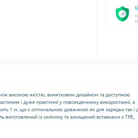
О
С
П
с між високою якістю, винятковим дизайном та доступною
астиною і дуже практичні у повсякденному використанні, а
вить 1 м, що є оптимальною довжиною як для зарядки так і 
ль виготовлений із силікону та захищений вставками з TPE,