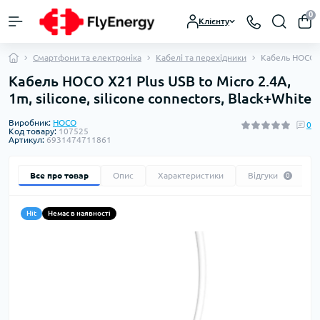
0
Клієнту
Смартфони та електроніка
Кабелі та перехідники
Кабель HOCO X2
Кабель HOCO X21 Plus USB to Micro 2.4A,
1m, silicone, silicone connectors, Black+White
Виробник:
HOCO
0
Код товару:
107525
Артикул:
6931474711861
Все про товар
Опис
Характеристики
Відгуки
0
Hit
Немає в наявності