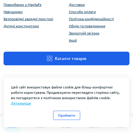
Повербанки з MagSafe
Доставка
Навушники
Способи оплати
Безпровідні зарядні пристрої
Політика конфіденційності
Дитячі конструктори
Обмін та повернення
Зворотній зв'язок
Акції
Каталог товарів
Цей сайт використовує файли cookie для більш комфортної
роботи користувача. Продовжуючи переглядати сторінки сайту,
ви погоджуєтеся з політикою використання файлів cookie.
Детальніше
FlyEnergy © 2026
Прийняти
0
0
Каталог
Головна
Закладки
Порівняти
Контакти