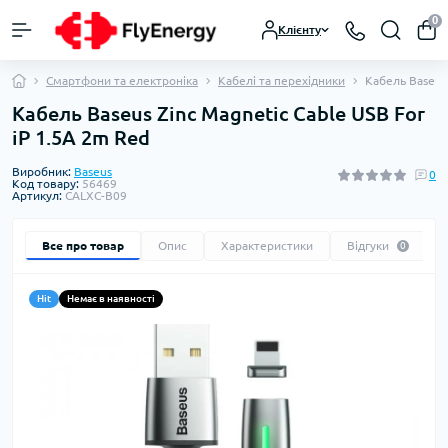
0
Клієнту
Смартфони та електроніка
Кабелі та перехідники
Кабель Baseus 
Кабель Baseus Zinc Magnetic Cable USB For
iP 1.5A 2m Red
Виробник:
Baseus
0
Код товару:
56469
Артикул:
CALXC-B09
Все про товар
Опис
Характеристики
Відгуки
0
Hit
Немає в наявності