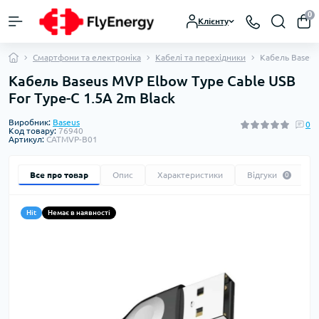
0
Клієнту
Смартфони та електроніка
Кабелі та перехідники
Кабель Baseus
Кабель Baseus MVP Elbow Type Cable USB
For Type-C 1.5A 2m Black
Виробник:
Baseus
0
Код товару:
76940
Артикул:
CATMVP-B01
Все про товар
Опис
Характеристики
Відгуки
0
Hit
Немає в наявності