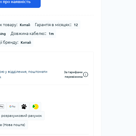
 про наявність
к товару:
Гарантія в місяцях::
Китай
12
Довжина кабелю::
ning
1m
ії бренду:
Китай
ю у відділення, поштомати
За тарифами
м
перевізника
а розрахунковий рахунок
а (Нова пошта)