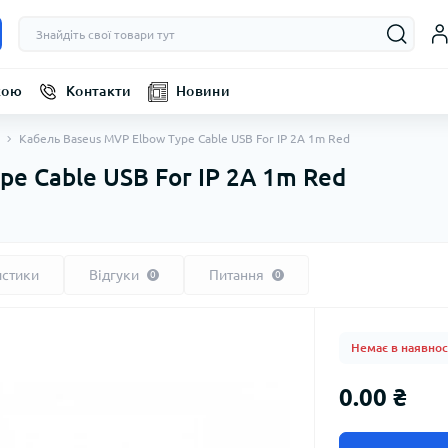
кою
Контакти
Новини
Кабель Baseus MVP Elbow Type Cable USB For IP 2A 1m Red
e Cable USB For IP 2A 1m Red
истики
Відгуки
Питання
0
0
Немає в наявнос
0.00 ₴