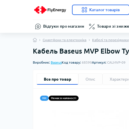
Каталог товарів
Відгуки про магазин
Товари зі зниж
Смартфони та електроніка
Кабелі та перехідники
Кабель Baseus MVP Elbow Typ
Виробник:
Baseus
Код товару:
68599
Артикул:
CALMVP-09
Все про товар
Опис
Характер
Hit
Немає в наявності