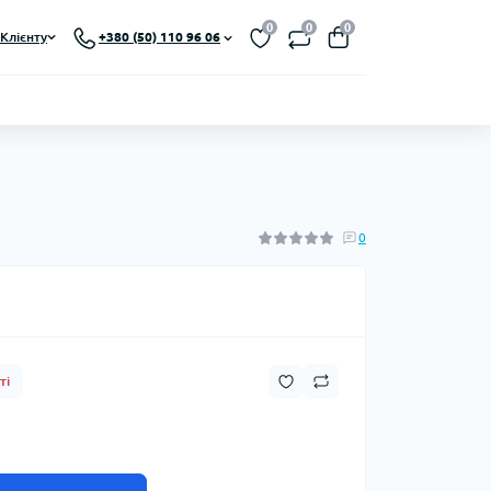
0
0
0
Клієнту
+380 (50) 110 96 06
0
ті