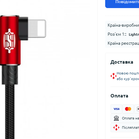
Повідомити
Країна-виробни
Роз’єм 1::
Light
Країна реєстрац
Доставка
Новою пошто
або курʼєро
Оплата
Оплата н
Післяплат