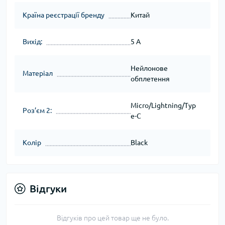
Країна реєстрації бренду
Китай
Вихід:
5 A
Нейлонове
Матеріал
обплетення
Micro/Lightning/Typ
Роз’єм 2:
e-C
Колір
Black
Відгуки
Відгуків про цей товар ще не було.