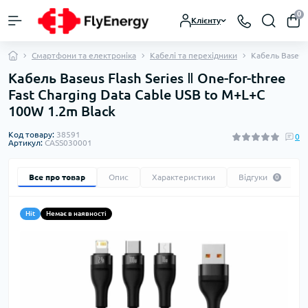
0
Клієнту
Смартфони та електроніка
Кабелі та перехідники
Кабель Baseus 
Кабель Baseus Flash Series Ⅱ One-for-three
Fast Charging Data Cable USB to M+L+C
100W 1.2m Black
Код товару:
38591
0
Артикул:
CASS030001
Все про товар
Опис
Характеристики
Відгуки
0
Hit
Немає в наявності