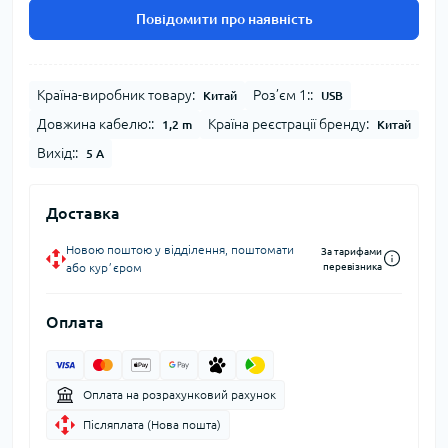
Повідомити про наявність
Країна-виробник товару:
Роз’єм 1::
Китай
USB
Довжина кабелю::
Країна реєстрації бренду:
1,2 m
Китай
Вихід::
5 A
Доставка
Новою поштою у відділення, поштомати
За тарифами
або курʼєром
перевізника
Оплата
Оплата на розрахунковий рахунок
Післяплата (Нова пошта)