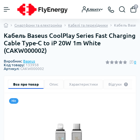
0
Клієнту
Смартфони та електроніка
Кабелі та перехідники
Кабель Baseus 
Кабель Baseus CoolPlay Series Fast Charging
Cable Type-C to iP 20W 1m White
(CAKW000002)
Виробник:
Baseus
0
Код товару:
133958
Артикул:
CAKW000002
Все про товар
Опис
Характеристики
Відгуки
0
Hit