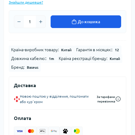
Знайшли дешевше?
До кошика
Країна-виробник товару:
Гарантія в місяцях::
Китай
12
Довжина кабелю::
Країна реєстрації бренду:
1m
Китай
Бренд:
Baseus
Доставка
Новою поштою у відділення, поштомати
За тарифами
або курʼєром
перевізника
Оплата