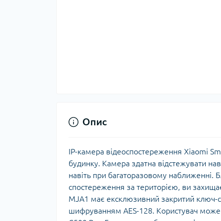
Опис
IP-камера відеоспостереження Xiaomi Sma
будинку. Камера здатна відстежувати нав
навіть при багаторазовому наближенні
спостереження за територією, ви захищає
MJA1 має ексклюзивний закритий ключ-се
шифруванням AES-128. Користувач може 