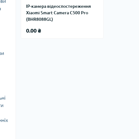
 ви
IP-камера відеоспостереження
а
Xiaomi Smart Camera C500 Pro
(BHR8088GL)
0.00 ₴
ри
ьні
ти
нніх