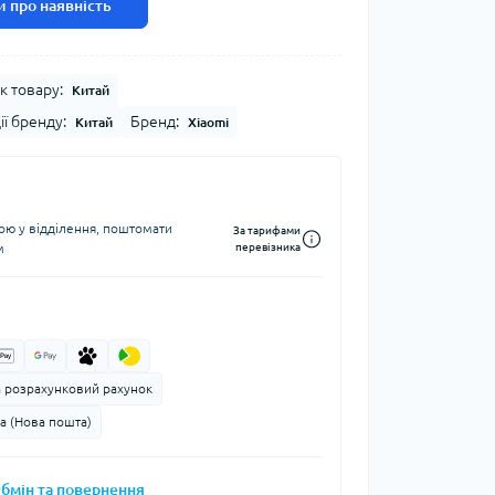
 про наявність
к товару:
Китай
ії бренду:
Бренд:
Китай
Xiaomi
ю у відділення, поштомати
За тарифами
м
перевізника
а розрахунковий рахунок
а (Нова пошта)
бмін та повернення