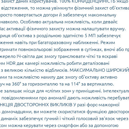
та захист даних користувачів. 100% КОНФІДЕНЦІЙНІСТЬ Якщо
 відстеження, то можна увімкнути фізичний захист об'єктив
просто повертається догори й забезпечує максимальну
я навколо. Особливо актуальна можливість, коли девайс
ас активації фізичного захисту можна налаштувати вручну.
ця об'єктива з роздільною здатністю 5 МП забезпечує
раження навіть при багаторазовому наближенні. Режим
отримати повнокольорові зображення в сутінках, вночі або п
рело ІЧ-світла дає змогу транслювати чіткі та яскраві
им HDR дає камері можливість робити деталізовані
лі з великою кількістю відблисків. МАКСИМАЛЬНО ШИРОКИЙ
ми та можливістю нахилу дає змогу об'єктиву активно
руч на 360° за горизонталлю та на 114° за вертикаллю.
е залишає місця для «сліпих зон» у приміщенні. Інтелектуал
повідомленнями про аномалії дають можливість перебува
УНКЦІЯ ДВОСТОРОННІХ ВИКЛИКІВ У разі форс-мажорної
я з домочадцями, ви можете скористатися функцією двосторо
динамік забезпечує гучний і чіткий голосовий зв'язок через
сом можна керувати через смартфон або за допомогою