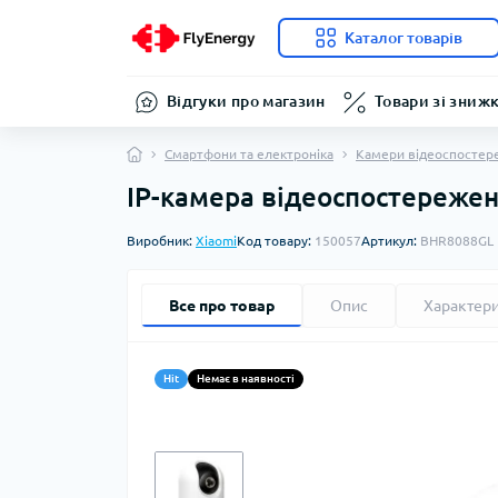
Каталог товарів
Відгуки про магазин
Товари зі зниж
Смартфони та електроніка
Камери відеоспостер
IP-камера відеоспостережен
Виробник:
Xiaomi
Код товару:
150057
Артикул:
BHR8088GL
Все про товар
Опис
Характер
Hit
Немає в наявності