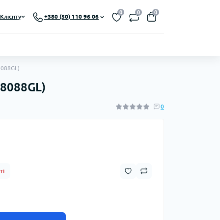
0
0
0
Клієнту
+380 (50) 110 96 06
8088GL)
R8088GL)
0
ті