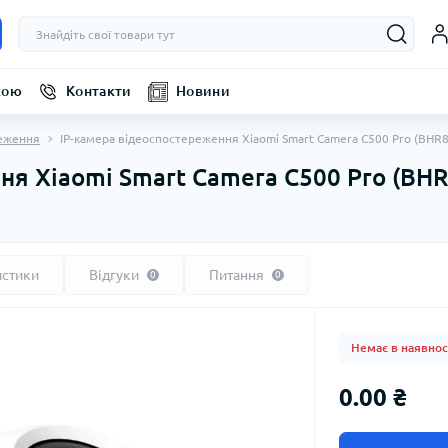
кою
Контакти
Новини
еження
IP-камера відеоспостереження Xiaomi Smart Camera C500 Pro (BHR
ня Xiaomi Smart Camera C500 Pro (BH
истики
Відгуки
Питання
0
0
Немає в наявнос
0.00 ₴