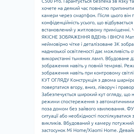
C500 Pro. Гарантується безпека зв'язку 
хочете на деякий час повністю припинити
камери через смартфон. Після цього він 
конфіденційність усього, що відбуваєтьс
встановлений у житловому приміщенні. Ч
ЯКІСНЕ ЗОБРАЖЕННЯ ВДЕНЬ І ВНОЧІ Матри
неймовірно чітке і деталізоване 3К зоб
наднизької освітленості дає можливість 
використанні тьмяних ламп. Вбудоване дже
зображення навіть у повній темряві. Реж
зображення навіть при контровому світ
КУТ ОГЛЯДУ Конструкція з двома шарніра
повертатися вгору, вниз, ліворуч і право
Забезпечується широкий кут огляду, що н
режими спостереження з автоматичними 
поза домом без зайвого хвилювання. Ф
ситуації або необхідності поспілкуватис
викликів. Вбудований у камеру потужний 
застосунок Mi Home/Xiaomi Home. Девай