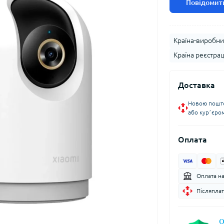
Повідомити
Країна-виробни
Країна реєстрац
Доставка
Новою пошто
або курʼєро
Оплата
Оплата н
Післяплат
О