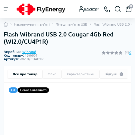
0
Клієнту
Накопичувачі пам'яті
Флеш пам'ять USB
Flash Wibrand USB 2.0 C
Flash Wibrand USB 2.0 Cougar 4Gb Red
(WI2.0/CU4P1R)
Виробник:
Wibrand
0
Код товару:
136604
Артикул:
WI2.0/CU4P1R
Все про товар
Опис
Характеристики
Відгуки
0
Hit
Немає в наявності